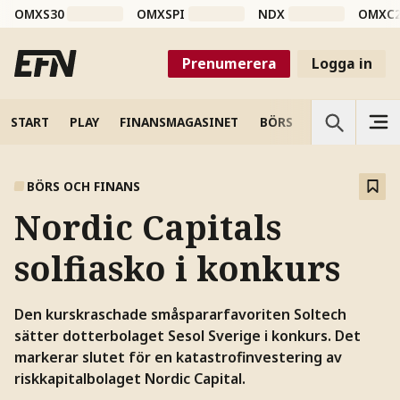
OMXS30
OMXSPI
NDX
OMXC
Prenumerera
Logga in
START
PLAY
FINANSMAGASINET
BÖRS
VETENSKAP
BÖRS OCH FINANS
Nordic Capitals
solfiasko i konkurs
Den kurskraschade småspararfavoriten Soltech
sätter dotterbolaget Sesol Sverige i konkurs. Det
markerar slutet för en katastrofinvestering av
riskkapitalbolaget Nordic Capital.