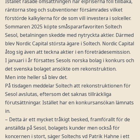
Istället rasade omsättningen när elpriserna föll tillbaka,
räntorna steg och subventioner försämrades vilket
förstörde kalkylerna för de som vill investera i solceller.
Sommaren 2025 köpte småspararfavoriten Soltech
Sesol, betalningen skedde med nytryckta aktier. Därmed
blev Nordic Capital största ägare i Soltech. Nordic Capital
åtog sig även att teckna aktier i en företrädesemission.
I januari i år försattes Sesols norska bolag i konkurs och
det svenska bolaget ansökte om rekonstruktion.
Men inte heller så blev det.
På tisdagen meddelar Soltech att rekonstruktionen för
Sesol avslutas, eftersom det saknas tillräckliga
förutsättningar. Istället har en konkursansökan lämnats
in.
– Detta är ett mycket tråkigt besked, framförallt för de
anställda på Sesol, bolagets kunder men också för
koncernen i stort, säger Soltechs vd Patrik Hahne i ett