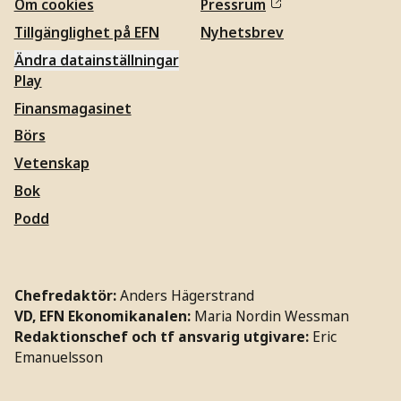
Om cookies
Pressrum
Tillgänglighet på EFN
Nyhetsbrev
Ändra datainställningar
Play
Finansmagasinet
Börs
Vetenskap
Bok
Podd
Chefredaktör:
Anders Hägerstrand
VD, EFN Ekonomikanalen:
Maria Nordin Wessman
Redaktionschef och tf ansvarig utgivare:
Eric
Emanuelsson