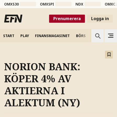
OMXS30
OMXSPI
NDX
OMXC
Prenumerera
Logga in
START
PLAY
FINANSMAGASINET
BÖRS
VETENSKAP
NORION BANK:
KÖPER 4% AV
AKTIERNA I
ALEKTUM (NY)