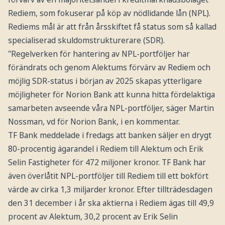
Rediem, som fokuserar på köp av nödlidande lån (NPL).
Rediems mål är att från årsskiftet få status som så kallad
specialiserad skuldomstrukturerare (SDR).
"Regelverken för hantering av NPL-portföljer har
förändrats och genom Alektums förvärv av Rediem och
möjlig SDR-status i början av 2025 skapas ytterligare
möjligheter för Norion Bank att kunna hitta fördelaktiga
samarbeten avseende våra NPL-portföljer, säger Martin
Nossman, vd för Norion Bank, i en kommentar.
TF Bank meddelade i fredags att banken säljer en drygt
80-procentig ägarandel i Rediem till Alektum och Erik
Selin Fastigheter för 472 miljoner kronor. TF Bank har
även överlåtit NPL-portföljer till Rediem till ett bokfört
värde av cirka 1,3 miljarder kronor. Efter tillträdesdagen
den 31 december i år ska aktierna i Rediem ägas till 49,9
procent av Alektum, 30,2 procent av Erik Selin