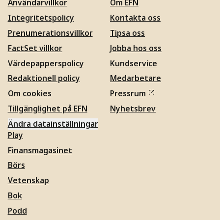
Användarvillkor
Om EFN
Integritetspolicy
Kontakta oss
Prenumerationsvillkor
Tipsa oss
FactSet villkor
Jobba hos oss
Värdepapperspolicy
Kundservice
Redaktionell policy
Medarbetare
Om cookies
Pressrum
Tillgänglighet på EFN
Nyhetsbrev
Ändra datainställningar
Play
Finansmagasinet
Börs
Vetenskap
Bok
Podd