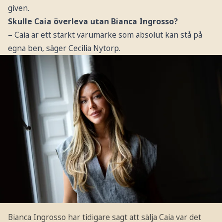
given.
Skulle Caia överleva utan Bianca Ingrosso?
– Caia är ett starkt varumärke som absolut kan stå på
egna ben, säger Cecilia Nytorp.
Bianca Ingrosso har tidigare sagt att sälja Caia var det