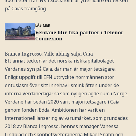
300 meter från NK i Stockholm är ytterligare ett tecken
på Caias framgång.
LÄS MER
Verdane blir lika partner i Telenor
Connexion
Bianca Ingrosso: Ville aldrig sälja Caia
Ett annat tecken är det norska riskkapitalbolaget
Verdanes syn på Caia, där man är majoritetsägare.
Enligt uppgift till EFN uttryckte norrmännen stor
entusiasm över sitt innehav i sminkjätten under de
interna Verdanedagarna som nyligen ägde rum i Norge.
Verdane har sedan 2020 varit majoritetsägare i Caia
genom fonden Edda. Ambitionen har varit en
internationell lansering av varumärket, som grundades
2018 av Bianca Ingrosso, hennes manager Vanessa
Lindblad och skönhetsveteranerna Mikael Snabb och