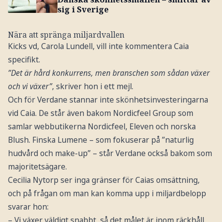
sig i Sverige
Nära att spränga miljardvallen
Kicks vd, Carola Lundell, vill inte kommentera Caia
specifikt.
”Det är hård konkurrens, men branschen som sådan växer
och vi växer”
, skriver hon i ett mejl.
Och för Verdane stannar inte skönhetsinvesteringarna
vid Caia. De står även bakom Nordicfeel Group som
samlar webbutikerna Nordicfeel, Eleven och norska
Blush. Finska Lumene – som fokuserar på ”naturlig
hudvård och make-up” – står Verdane också bakom som
majoritetsägare.
Cecilia Nytorp ser inga gränser för Caias omsättning,
och på frågan om man kan komma upp i miljardbelopp
svarar hon:
– Vi växer väldigt snabbt, så det målet är inom räckhåll.