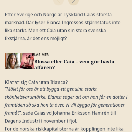
Efter Sverige och Norge är Tyskland Caias största
marknad. Där lyser Bianca Ingrossos stjärnstatus inte
lika starkt. Men ett Caia utan sin stora svenska
fixstjärna, är det ens möjligt?
LÄS MER
Blossa eller Caia – vem gör bästa
affären?
Klarar sig Caia utan Bianca?
”Målet för oss är att bygga ett genuint, starkt
skönhetsvarumärke. Bianca säger att om hon får en dotter i
framtiden så ska hon ta över. Vi vill bygga för generationer
framåt”
, sade Caias vd Johanna Eriksson Hamrén till
Dagens Industri i november i fjol.
För de norska riskkapitalisterna är kopplingen inte lika