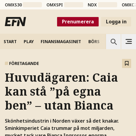
OMXS30
OMXSPI
NDX
OMXC
Prenumerera
Logga in
START
PLAY
FINANSMAGASINET
BÖRS
VETENSKAP
FÖRETAGANDE
Huvudägaren: Caia
kan stå ”på egna
ben” – utan Bianca
Skönhetsindustrin i Norden växer så det knakar.
Sminkimperiet Caia trummar på mot miljarden,
mycket tack vare Bianca Ingrossos enorma