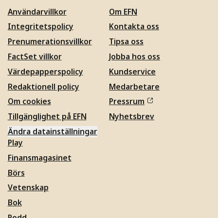
Användarvillkor
Om EFN
Integritetspolicy
Kontakta oss
Prenumerationsvillkor
Tipsa oss
FactSet villkor
Jobba hos oss
Värdepapperspolicy
Kundservice
Redaktionell policy
Medarbetare
Om cookies
Pressrum
Tillgänglighet på EFN
Nyhetsbrev
Ändra datainställningar
Play
Finansmagasinet
Börs
Vetenskap
Bok
Podd