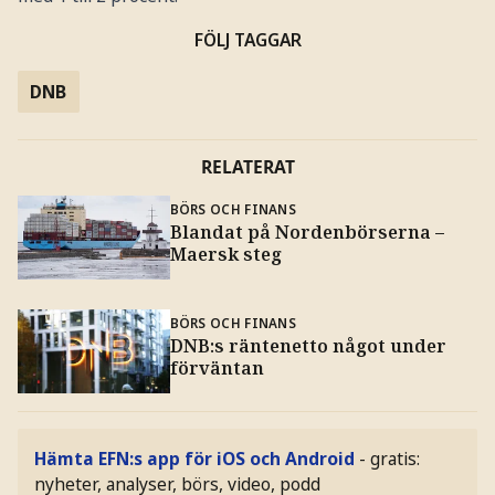
FÖLJ TAGGAR
DNB
RELATERAT
BÖRS OCH FINANS
Blandat på Nordenbörserna –
Maersk steg
BÖRS OCH FINANS
DNB:s räntenetto något under
förväntan
Hämta EFN:s app för iOS och Android
- gratis:
nyheter, analyser, börs, video, podd