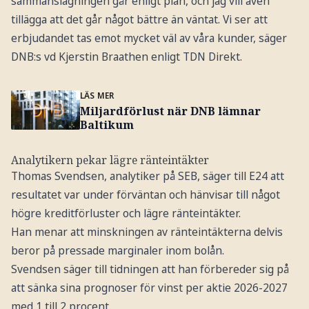
sammanslagningen går enligt plan, och jag vill även
tillägga att det går något bättre än väntat. Vi ser att
erbjudandet tas emot mycket väl av våra kunder, säger
DNB:s vd Kjerstin Braathen enligt TDN Direkt.
LÄS MER
Miljardförlust när DNB lämnar
Baltikum
Analytikern pekar lägre ränteintäkter
Thomas Svendsen, analytiker på SEB, säger till E24 att
resultatet var under förväntan och hänvisar till något
högre kreditförluster och lägre ränteintäkter.
Han menar att minskningen av ränteintäkterna delvis
beror på pressade marginaler inom bolån.
Svendsen säger till tidningen att han förbereder sig på
att sänka sina prognoser för vinst per aktie 2026-2027
med 1 till 2 procent.