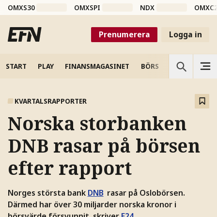
OMXS30
OMXSPI
NDX
OMXC
Prenumerera
Logga in
START
PLAY
FINANSMAGASINET
BÖRS
VETENSKAP
KVARTALSRAPPORTER
Norska storbanken
DNB rasar på börsen
efter rapport
Norges största bank
DNB
rasar på Oslobörsen.
Därmed har över 30 miljarder norska kronor i
börsvärde försvunnit, skriver
E24
.