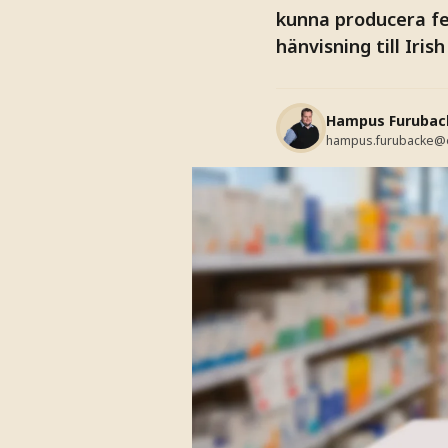
kunna producera f
hänvisning till Iris
Hampus Furubac
hampus.furubacke@