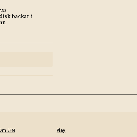
ANS
isk backar i
mn
Om EFN
Play