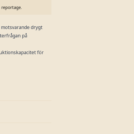
h reportage.
, motsvarande drygt
fterfrågan på
ktionskapacitet för