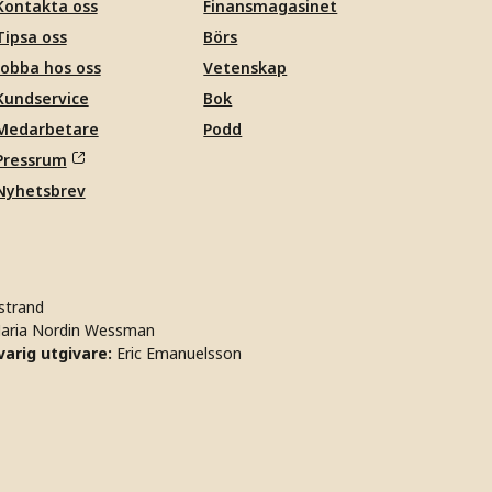
Kontakta oss
Finansmagasinet
Tipsa oss
Börs
Jobba hos oss
Vetenskap
Kundservice
Bok
Medarbetare
Podd
Pressrum
Nyhetsbrev
strand
aria Nordin Wessman
arig utgivare:
Eric Emanuelsson