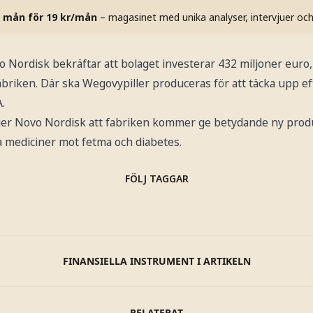
 mån för 19 kr/mån
– magasinet med unika analyser, intervjuer oc
o Nordisk bekräftar att bolaget investerar 432 miljoner euro
 fabriken. Där ska Wegovypiller produceras för att täcka upp e
.
ger Novo Nordisk att fabriken kommer ge betydande ny produ
 mediciner mot fetma och diabetes.
FÖLJ TAGGAR
FINANSIELLA INSTRUMENT I ARTIKELN
RELATERAT