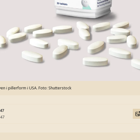
 i pillerform i USA.
Foto: Shutterstock
:47
:47