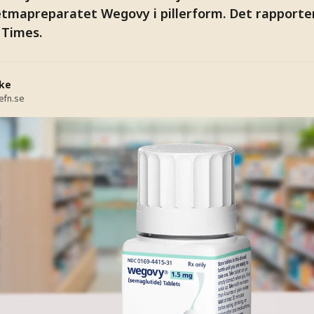
etmapreparatet Wegovy i pillerform. Det rapport
h Times.
ke
efn.se