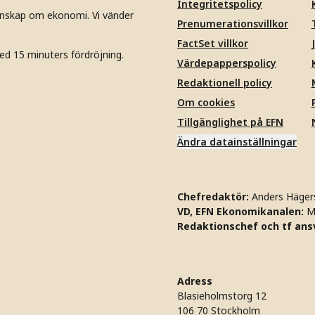
Integritetspolicy
unskap om ekonomi. Vi vänder
Prenumerationsvillkor
FactSet villkor
ed 15 minuters fördröjning.
Värdepapperspolicy
Redaktionell policy
Om cookies
Tillgänglighet på EFN
Ändra datainställningar
Chefredaktör:
Anders Häger
VD, EFN Ekonomikanalen:
M
Redaktionschef och tf ansv
Adress
Blasieholmstorg 12
106 70 Stockholm