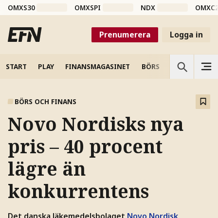
OMXS30
OMXSPI
NDX
OMXC
Prenumerera
Logga in
START
PLAY
FINANSMAGASINET
BÖRS
VETENSKAP
BÖRS OCH FINANS
Novo Nordisks nya
pris – 40 procent
lägre än
konkurrentens
Det danska läkemedelsbolaget
Novo Nordisk