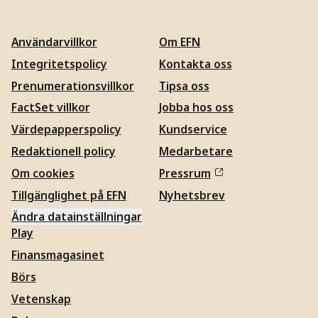
Användarvillkor
Om EFN
Integritetspolicy
Kontakta oss
Prenumerationsvillkor
Tipsa oss
FactSet villkor
Jobba hos oss
Värdepapperspolicy
Kundservice
Redaktionell policy
Medarbetare
Om cookies
Pressrum
Tillgänglighet på EFN
Nyhetsbrev
Ändra datainställningar
Play
Finansmagasinet
Börs
Vetenskap