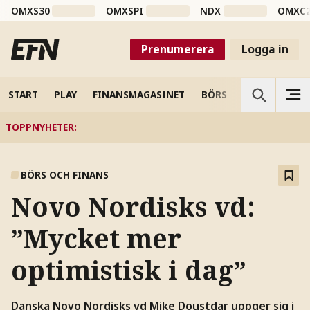
OMXS30
OMXSPI
NDX
OMXC
Prenumerera
Logga in
START
PLAY
FINANSMAGASINET
BÖRS
VETENSKAP
TOPPNYHETER
:
BÖRS OCH FINANS
Novo Nordisks vd:
”Mycket mer
optimistisk i dag”
Danska Novo Nordisks vd Mike Doustdar uppger sig i