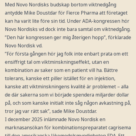
Med Novo Nordisks budskap bortom viktnedgång
antydde Mike Doustdar för Fierce Pharma att företaget
kan ha varit lite före sin tid. Under ADA-kongressen hör
Novo Nordisks vd dock inte bara samtal om viktnedgång.
”Den här kongressen ger mig återigen hopp”, förklarade
Novo Nordisk vd.
”För första gången hör jag folk inte enbart prata om ett
ensiffrigt tal om viktminskningseffekt, utan en
kombination av saker som en patient vill ha. Bättre
tolerans, kanske ett piller istället för en injektion,
kanske att viktminskningens kvalité är problemet – alla
de där sakerna som vi började spendera miljarder dollar
på, och som kanske initialt inte såg någon avkastning på,
tror jag var rätt sak”, sade Mike Doustdar.
I december 2025 inlämnade Novo Nordisk en
marknasansökan för kombinationspreparatet cagrisema
till den amerikanska läkemedelsmyndigheten FDA. Ett