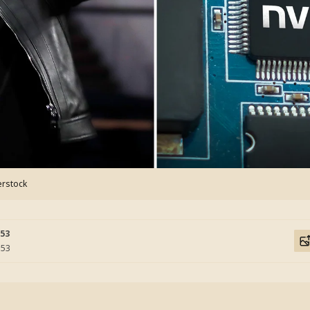
erstock
:53
:53