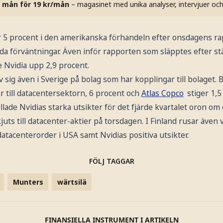
 mån för 19 kr/mån
– magasinet med unika analyser, intervjuer oc
er 5 procent i den amerikanska förhandeln efter onsdagens r
lda förväntningar. Även inför rapporten som släpptes efter s
 Nvidia upp 2,9 procent.
sig även i Sverige på bolag som har kopplingar till bolaget. B
r till datacentersektorn, 6 procent och
Atlas Copco
stiger 1,5
llade Nvidias starka utsikter för det fjärde kvartalet oron 
kjuts till datacenter-aktier på torsdagen. I Finland rusar även
datacenterorder i USA samt Nvidias positiva utsikter.
FÖLJ TAGGAR
Munters
wärtsilä
FINANSIELLA INSTRUMENT I ARTIKELN