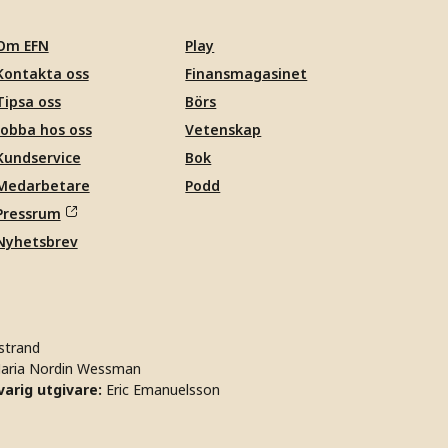
Om EFN
Play
Kontakta oss
Finansmagasinet
Tipsa oss
Börs
Jobba hos oss
Vetenskap
Kundservice
Bok
Medarbetare
Podd
Pressrum
Nyhetsbrev
strand
aria Nordin Wessman
arig utgivare:
Eric Emanuelsson