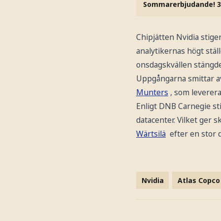
Sommarerbjudande! 3
Chipjätten Nvidia stig
analytikernas högt stäl
onsdagskvällen stängde
Uppgångarna smittar av 
Munters
, som leverera
Enligt DNB Carnegie sti
datacenter. Vilket ger s
Wärtsilä
efter en stor 
Nvidia
Atlas Copco