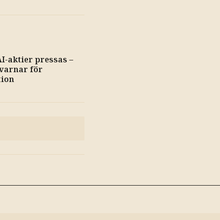
I-aktier pressas –
varnar för
tion