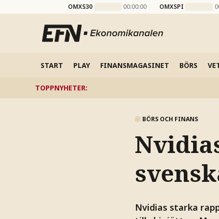
OMXS30
00:00:00
OMXSPI
0
START
PLAY
FINANSMAGASINET
BÖRS
VE
TOPPNYHETER
:
BÖRS OCH FINANS
Nvidias
svensk
Nvidias starka rap