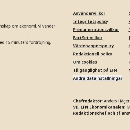
Användarvillkor
Integritetspolicy
unskap om ekonomi. Vi vänder
Prenumerationsvillkor
FactSet villkor
ed 15 minuters fördröjning.
Värdepapperspolicy
Redaktionell policy
Om cookies
Tillgänglighet på EFN
Ändra datainställningar
Chefredaktör:
Anders Häger
VD, EFN Ekonomikanalen:
M
Redaktionschef och tf ansv