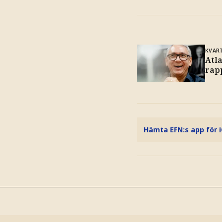
KVAR
Atla
rap
Hämta EFN:s app för 