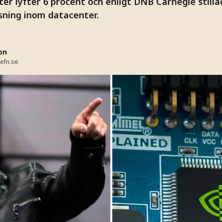
nter lyfter 6 procent och enligt DNB Carnegie still
sning inom datacenter.
on
efn.se