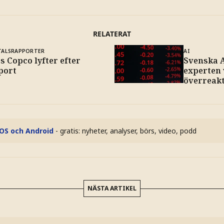
RELATERAT
TALSRAPPORTER
AI
s Copco lyfter efter
Svenska A
port
experten 
överreak
iOS och Android
- gratis: nyheter, analyser, börs, video, podd
NÄSTA ARTIKEL