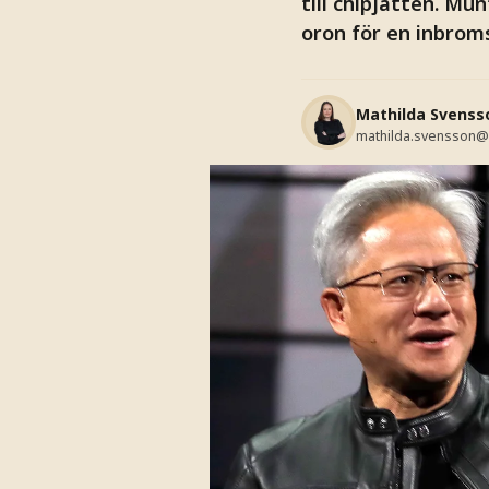
till chipjätten. Mu
oron för en inbrom
Mathilda Svenss
mathilda.svensson@