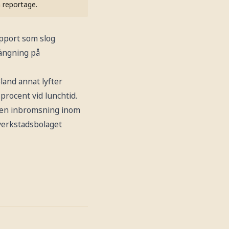
h reportage.
apport som slog
tängning på
land annat lyfter
 procent vid lunchtid.
om en inbromsning inom
 verkstadsbolaget