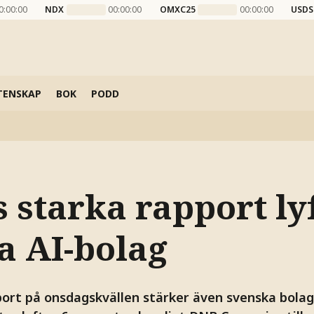
0:00:00
NDX
00:00:00
OMXC25
00:00:00
USDS
TENSKAP
BOK
PODD
 starka rapport ly
a AI-bolag
port på onsdagskvällen stärker även svenska bolag