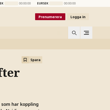
EK
00:00:00
EURSEK
00:00:00
Prenumerera
Logga in
Spara
fter
 som har koppling