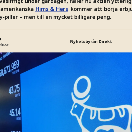
tvåsiffrigt under gårdagen, faller nu aktien ytterli
t amerikanska
Hims & Hers
kommer att börja erbju
piller – men till en mycket billigare peng.
n
Nyhetsbyrån Direkt
fn.se