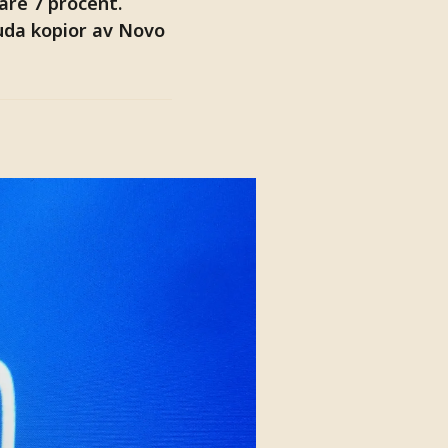
gare 7 procent.
da kopior av Novo