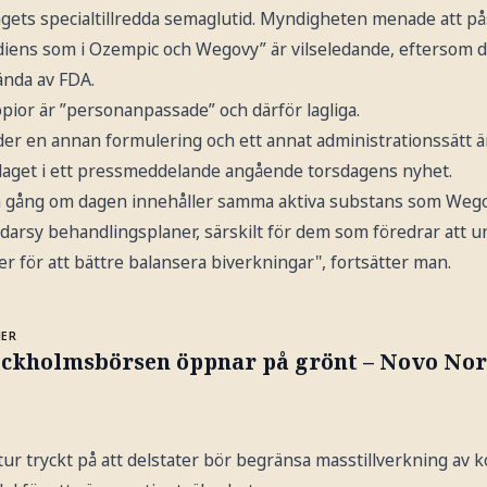
gets specialtillredda semaglutid. Myndigheten menade att p
diens som i Ozempic och Wegovy” är vilseledande, eftersom de
ända av FDA.
pior är ”personanpassade” och därför lagliga.
r en annan formulering och ett annat administrationssätt 
olaget i ett pressmeddelande angående torsdagens nyhet.
en gång om dagen innehåller samma aktiva substans som Wego
ddarsy behandlingsplaner, särskilt för dem som föredrar att u
er för att bättre balansera biverkningar", fortsätter man.
MER
ockholmsbörsen öppnar på grönt – Novo Nor
tur tryckt på att delstater bör begränsa masstillverkning av k