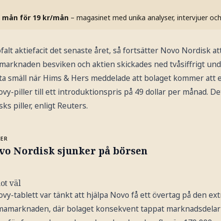
 mån för 19 kr/mån
– magasinet med unika analyser, intervjuer oc
falt aktiefacit det senaste året, så fortsätter Novo Nordisk att
marknaden besviken och aktien skickades ned tvåsiffrigt un
sta smäll när Hims & Hers meddelade att bolaget kommer att 
-piller till ett introduktionspris på 49 dollar per månad. Det
ks piller, enligt Reuters.
MER
vo Nordisk sjunker på börsen
ot väl
y-tablett var tänkt att hjälpa Novo få ett övertag på den ex
amarknaden, där bolaget konsekvent tappat marknadsdelar till