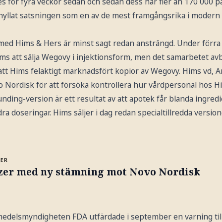
s för fyra veckor sedan och sedan dess har fler än 170 000 pa
 hyllat satsningen som en av de mest framgångsrika i modern t
med Hims & Hers är minst sagt redan ansträngd. Under förra 
ms att sälja Wegovy i injektionsform, men det samarbetet avb
att Hims felaktigt marknadsfört kopior av Wegovy. Hims vd,
o Nordisk för att försöka kontrollera hur vårdpersonal hos Hi
ding-version är ett resultat av att apotek får blanda ingredi
ra doseringar. Hims säljer i dag redan specialtillredda versio
MER
izer med ny stämning mot Novo Nordisk
edelsmyndigheten FDA utfärdade i september en varning till