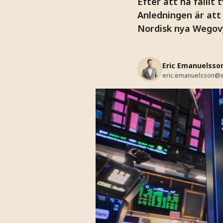
Efter att ha fallit 
Anledningen är at
Nordisk nya Wegovy-
Eric Emanuelsso
eric.emanuelsson@e