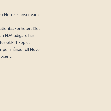
vo Nordisk anser vara
patientsäkerheten. Det
n FDA tidigare har
ör GLP-1 kopior.
ar per månad föll Novo
rocent.