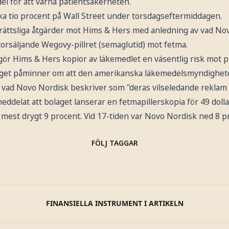
l för att värna patientsäkerheten.
ka tio procent på Wall Street under torsdagseftermiddagen.
a rättsliga åtgärder mot Hims & Hers med anledning av vad No
storsäljande Wegovy-pillret (semaglutid) mot fetma.
gör Hims & Hers kopior av läkemedlet en väsentlig risk mot 
get påminner om att den amerikanska läkemedelsmyndighete
vad Novo Nordisk beskriver som "deras vilseledande reklam f
eddelat att bolaget lanserar en fetmapillerskopia för 49 doll
mest drygt 9 procent. Vid 17-tiden var Novo Nordisk ned 8 p
FÖLJ TAGGAR
FINANSIELLA INSTRUMENT I ARTIKELN