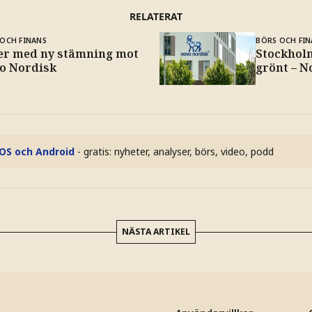
RELATERAT
OCH FINANS
BÖRS OCH FIN
zer med ny stämning mot
Stockhol
o Nordisk
grönt – N
iOS och Android
- gratis: nyheter, analyser, börs, video, podd
NÄSTA ARTIKEL