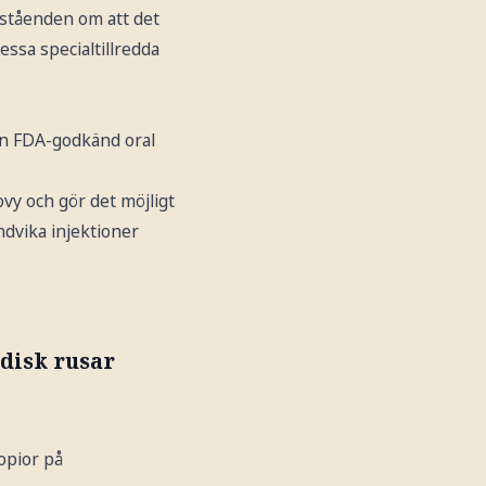
åståenden om att det
ssa specialtillredda
än FDA-godkänd oral
vy och gör det möjligt
ndvika injektioner
disk rusar
opior på