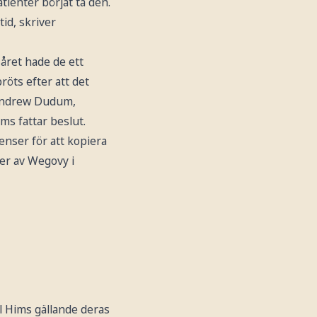
tienter börjat ta den.
id, skriver
året hade de ett
röts efter att det
 Andrew Dudum,
ms fattar beslut.
enser för att kopiera
ner av Wegovy i
 Hims gällande deras