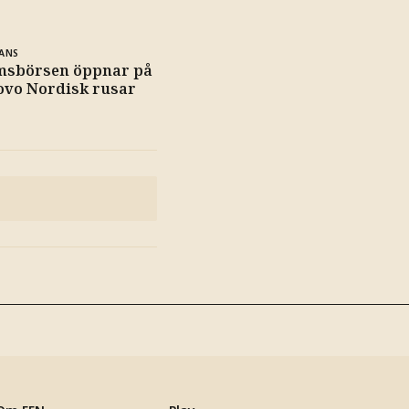
ANS
msbörsen öppnar på
ovo Nordisk rusar