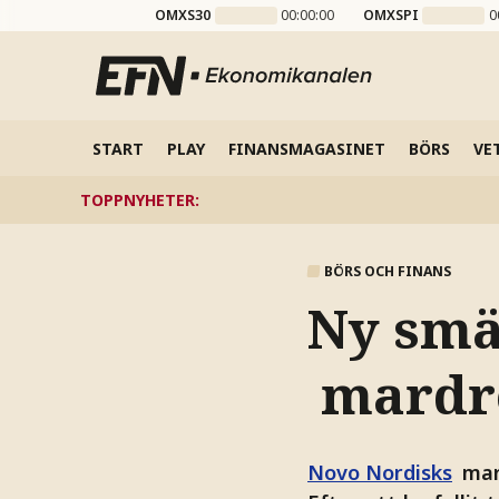
OMXS30
00:00:00
OMXSPI
0
START
PLAY
FINANSMAGASINET
BÖRS
VE
TOPPNYHETER
:
BÖRS OCH FINANS
Ny smä
mardrö
Novo Nordisks
mar