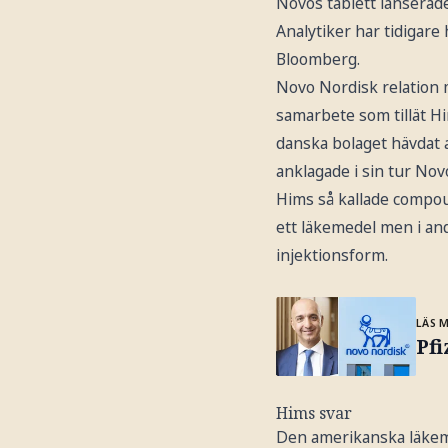
Novos tablett lanserade
Analytiker har tidigare
Bloomberg.
Novo Nordisk relation 
samarbete som tillät Hi
danska bolaget hävdat 
anklagade i sin tur Nov
Hims så kallade compoun
ett läkemedel men i and
injektionsform.
LÄS 
Pf
Hims svar
Den amerikanska läkem