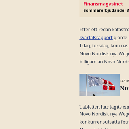
Finansmagasinet
Sommarerbjudande! 3
Efter ett redan katastro
kvartalsrapport
gjorde 
I dag, torsdag, kom nä
Novo Nordisk nya Wegovy
billigare än Novo Nordis
LÄS 
No
Tabletten har tagits em
Novo Nordisk nya Wegov
konkurrensutsatta fetm