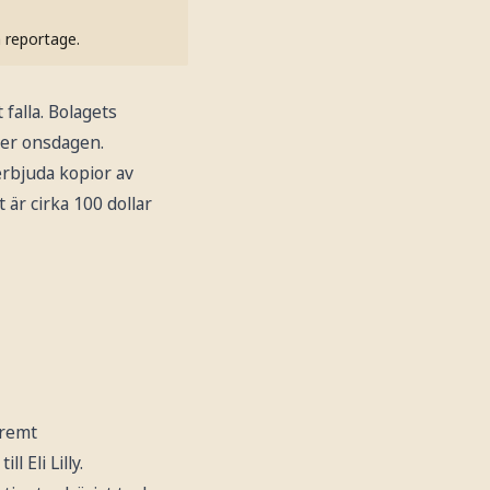
h reportage.
 falla. Bolagets
der onsdagen.
erbjuda kopior av
 är cirka 100 dollar
tremt
 Eli Lilly.