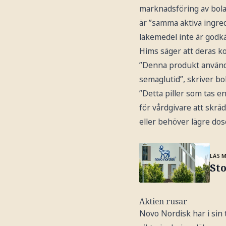
marknadsföring av bola
är ”samma aktiva ingre
läkemedel inte är godk
Hims säger att deras ko
”Denna produkt använde
semaglutid”, skriver b
”Detta piller som tas 
för vårdgivare att skrä
eller behöver lägre dos
LÄS 
St
Aktien rusar
Novo Nordisk har i sin 