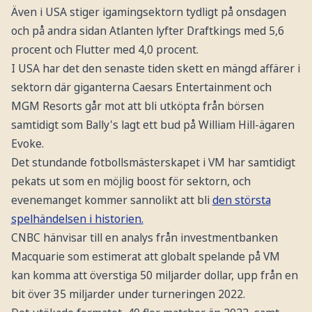
Även i USA stiger igamingsektorn tydligt på onsdagen
och på andra sidan Atlanten lyfter Draftkings med 5,6
procent och Flutter med 4,0 procent.
I USA har det den senaste tiden skett en mängd affärer i
sektorn där giganterna Caesars Entertainment och
MGM Resorts går mot att bli utköpta från börsen
samtidigt som Bally's lagt ett bud på William Hill-ägaren
Evoke.
Det stundande fotbollsmästerskapet i VM har samtidigt
pekats ut som en möjlig boost för sektorn, och
evenemanget kommer sannolikt att bli
den största
spelhändelsen i historien.
CNBC hänvisar till en analys från investmentbanken
Macquarie som estimerat att globalt spelande på VM
kan komma att överstiga 50 miljarder dollar, upp från en
bit över 35 miljarder under turneringen 2022.