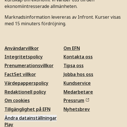
ekonomiintresserade allmänheten.
Marknadsinformation levereras av Infront. Kurser visas
med 15 minuters fördröjning.
Användarvillkor
Om EFN
Integritetspolicy
Kontakta oss
Prenumerationsvillkor
Tipsa oss
FactSet villkor
Jobba hos oss
Värdepapperspolicy
Kundservice
Redaktionell policy
Medarbetare
Om cookies
Pressrum
Tillgänglighet på EFN
Nyhetsbrev
Ändra datainställningar
Play