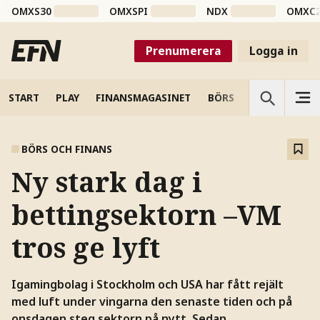
OMXS30
OMXSPI
NDX
OMXC
Prenumerera
Logga in
START
PLAY
FINANSMAGASINET
BÖRS
VETENSKAP
BÖRS OCH FINANS
Ny stark dag i
bettingsektorn –VM
tros ge lyft
Igamingbolag i Stockholm och USA har fått rejält
med luft under vingarna den senaste tiden och på
onsdagen steg sektorn på nytt. Sedan