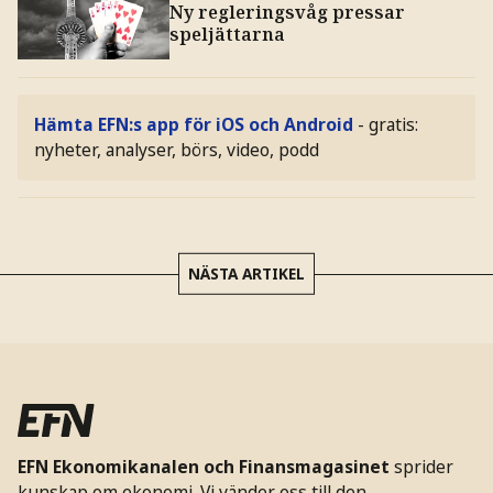
Ny regleringsvåg pressar
speljättarna
Hämta EFN:s app för iOS och Android
- gratis:
nyheter, analyser, börs, video, podd
NÄSTA ARTIKEL
EFN Ekonomikanalen och Finansmagasinet
sprider
kunskap om ekonomi. Vi vänder oss till den