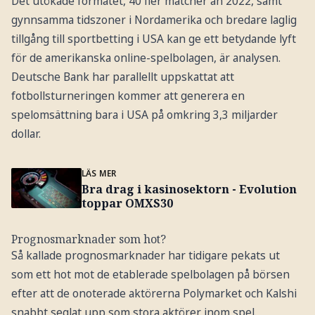
Det utökade formatet, 40 fler matcher än 2022, samt
gynnsamma tidszoner i Nordamerika och bredare laglig
tillgång till sportbetting i USA kan ge ett betydande lyft
för de amerikanska online-spelbolagen, är analysen.
Deutsche Bank har parallellt uppskattat att
fotbollsturneringen kommer att generera en
spelomsättning bara i USA på omkring 3,3 miljarder
dollar.
LÄS MER
Bra drag i kasinosektorn - Evolution
toppar OMXS30
Prognosmarknader som hot?
Så kallade prognosmarknader har tidigare pekats ut
som ett hot mot de etablerade spelbolagen på börsen
efter att de onoterade aktörerna Polymarket och Kalshi
snabbt seglat upp som stora aktörer inom spel.