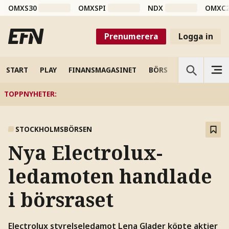
OMXS30
OMXSPI
NDX
OMXC
Prenumerera
Logga in
START
PLAY
FINANSMAGASINET
BÖRS
VETENSKAP
TOPPNYHETER
:
STOCKHOLMSBÖRSEN
Nya Electrolux-
ledamoten handlade
i börsraset
Electrolux styrelseledamot Lena Glader köpte aktier