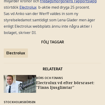
miljarder kronor och
fredagsmorgonens rapportsläpp
störtdök
Electrolux
b-aktie med dryga 25 procent.
Sas vd Anko van der Werff valdes in som ny
styrelseledamot samtidigt som Lena Glader men äger
enligt Electrolux webbplats ännu inte några aktier i
bolaget, skriver DI.
FÖLJ TAGGAR
Electrolux
RELATERAT
BÖRS OCH FINANS
Electrolux vd efter börsraset:
”Finns ljusglimtar”
STOCKHOLMSBÖRSEN