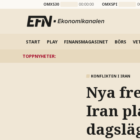
OMXS30
00:00:00
OMXSPI
0
START
PLAY
FINANSMAGASINET
BÖRS
VE
TOPPNYHETER
:
KONFLIKTEN I IRAN
Nya fr
Iran pl
dagslä