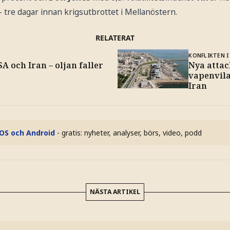
 tre dagar innan krigsutbrottet i Mellanöstern.
RELATERAT
KONFLIKTEN I
 och Iran – oljan faller
Nya attac
vapenvil
Iran
iOS och Android
- gratis: nyheter, analyser, börs, video, podd
NÄSTA ARTIKEL