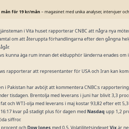
 mån för 19 kr/mån
– magasinet med unika analyser, intervjuer oc
 tjänsteman i Vita huset rapporterar CNBC att några nya möte
amtal om att återuppta förhandlingarna efter den gångna hel
ågår.
vs kunna äga rum innan det eldupphör länderna enades om i 
 rapporterar att representanter för USA och Iran kan komm
 i Pakistan har avböjt att kommentera CNBC:s rapportering
der tisdagen. Brentolja med leverans i juni har blivit 3,3 proc
 fat och WTI-olja med leverans i maj kostar 93,82 efter ett 5,3-
 16:17 kvar på stadigt plus för dagen med
Nasdaq
upp 1,2 pr
da siffror.
7 procent och
Dow Jones
med 0,5. Volatilitetsindexet
Vix
är ne