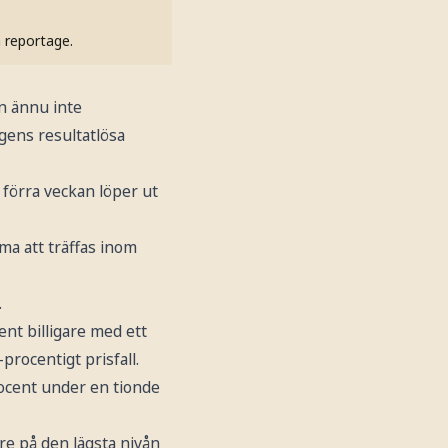
h reportage.
n ännu inte
gens resultatlösa
förra veckan löper ut
a att träffas inom
.
ent billigare med ett
procentigt prisfall.
ocent under en tionde
re på den lägsta nivån