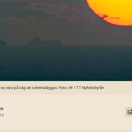
ras vara på väg att schemaläggas.
Foto: AP / TT Nyhetsbyrån
09
:19