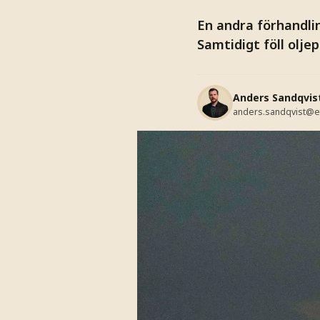
En andra förhandli
Samtidigt föll olje
Anders Sandqvis
anders.sandqvist@e