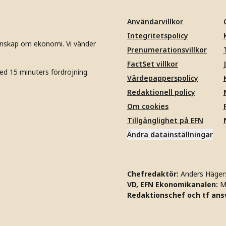
Användarvillkor
Integritetspolicy
unskap om ekonomi. Vi vänder
Prenumerationsvillkor
FactSet villkor
ed 15 minuters fördröjning.
Värdepapperspolicy
Redaktionell policy
Om cookies
Tillgänglighet på EFN
Ändra datainställningar
Chefredaktör:
Anders Häger
VD, EFN Ekonomikanalen:
M
Redaktionschef och tf ansv