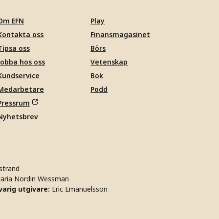
Om EFN
Play
Kontakta oss
Finansmagasinet
Tipsa oss
Börs
Jobba hos oss
Vetenskap
Kundservice
Bok
Medarbetare
Podd
Pressrum
Nyhetsbrev
strand
aria Nordin Wessman
arig utgivare:
Eric Emanuelsson