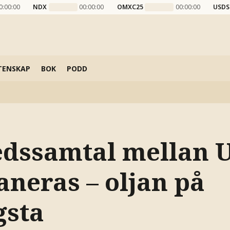
0:00:00
NDX
00:00:00
OMXC25
00:00:00
USDS
TENSKAP
BOK
PODD
edssamtal mellan 
aneras – oljan på
gsta