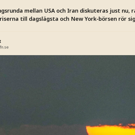
ngsrunda mellan USA och Iran diskuteras just nu, 
priserna till dagslägsta och New York-börsen rör sig
t
fn.se