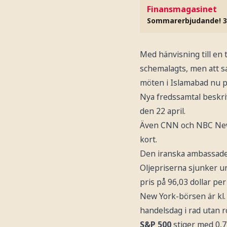
Finansmagasinet
Sommarerbjudande! 3
Med hänvisning till en
schemalagts, men att s
möten i Islamabad nu p
Nya fredssamtal beskri
den 22 april.
Även CNN och NBC News
kort.
Den iranska ambassaden
Oljepriserna sjunker un
pris på 96,03 dollar per
New York-börsen är kl.
handelsdag i rad utan rö
S&P 500
stiger med 0,