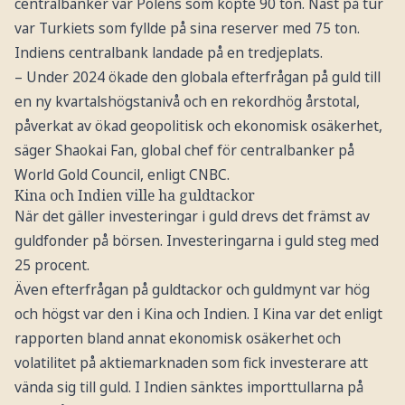
centralbanker var Polens som köpte 90 ton. Näst på tur
var Turkiets som fyllde på sina reserver med 75 ton.
Indiens centralbank landade på en tredjeplats.
– Under 2024 ökade den globala efterfrågan på guld till
en ny kvartalshögstanivå och en rekordhög årstotal,
påverkat av ökad geopolitisk och ekonomisk osäkerhet,
säger Shaokai Fan, global chef för centralbanker på
World Gold Council, enligt CNBC.
Kina och Indien ville ha guldtackor
När det gäller investeringar i guld drevs det främst av
guldfonder på börsen. Investeringarna i guld steg med
25 procent.
Även efterfrågan på guldtackor och guldmynt var hög
och högst var den i Kina och Indien. I Kina var det enligt
rapporten bland annat ekonomisk osäkerhet och
volatilitet på aktiemarknaden som fick investerare att
vända sig till guld. I Indien sänktes importtullarna på