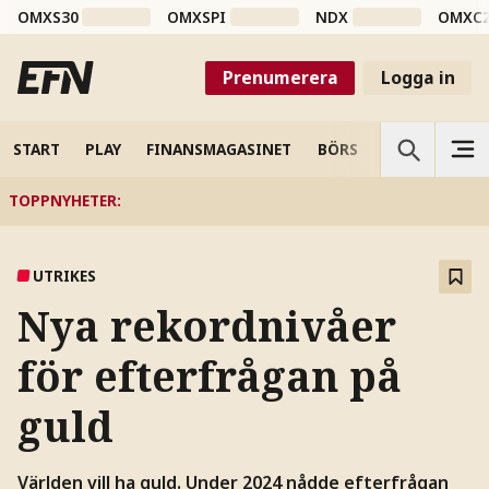
OMXS30
OMXSPI
NDX
OMXC
Prenumerera
Logga in
START
PLAY
FINANSMAGASINET
BÖRS
VETENSKAP
TOPPNYHETER
:
UTRIKES
Nya rekordnivåer
för efterfrågan på
guld
Världen vill ha guld. Under 2024 nådde efterfrågan