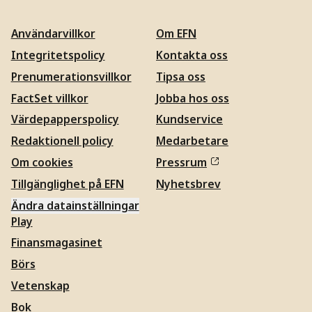
Användarvillkor
Om EFN
Integritetspolicy
Kontakta oss
Prenumerationsvillkor
Tipsa oss
FactSet villkor
Jobba hos oss
Värdepapperspolicy
Kundservice
Redaktionell policy
Medarbetare
Om cookies
Pressrum
Tillgänglighet på EFN
Nyhetsbrev
Ändra datainställningar
Play
Finansmagasinet
Börs
Vetenskap
Bok