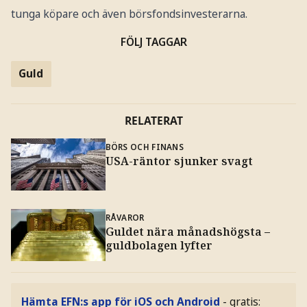
tunga köpare och även börsfondsinvesterarna.
FÖLJ TAGGAR
Guld
RELATERAT
BÖRS OCH FINANS
USA-räntor sjunker svagt
RÅVAROR
Guldet nära månadshögsta –
guldbolagen lyfter
Hämta EFN:s app för iOS och Android
- gratis: