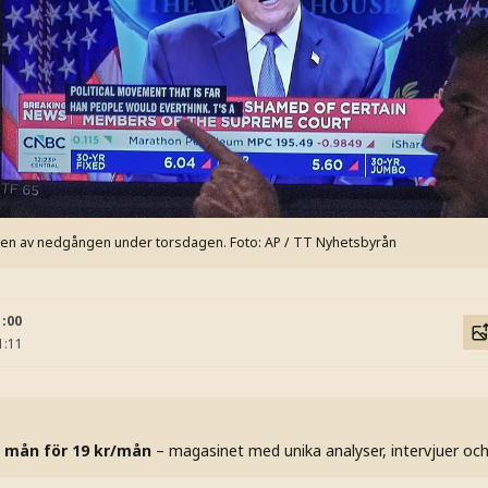
ten av nedgången under torsdagen.
Foto: AP / TT Nyhetsbyrån
1:00
1:11
 mån för 19 kr/mån
– magasinet med unika analyser, intervjuer oc