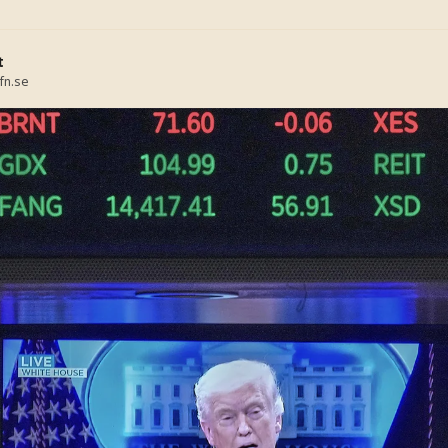
t
fn.se