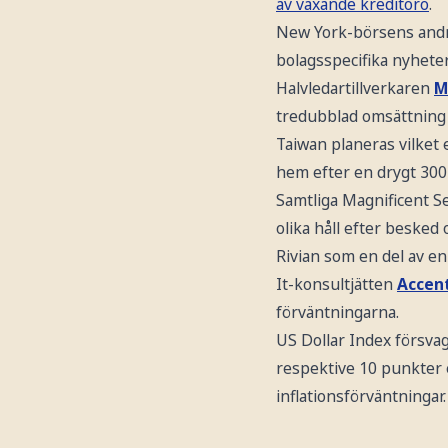
av växande kreditoro
.
New York-börsens andr
bolagsspecifika nyheter
Halvledartillverkaren
M
tredubblad omsättning 
Taiwan planeras vilket 
hem efter en drygt 30
Samtliga Magnificent S
olika håll efter besked
Rivian som en del av en 
It-konsultjätten
Accen
förväntningarna.
US Dollar Index försva
respektive 10 punkter 
inflationsförväntningar.