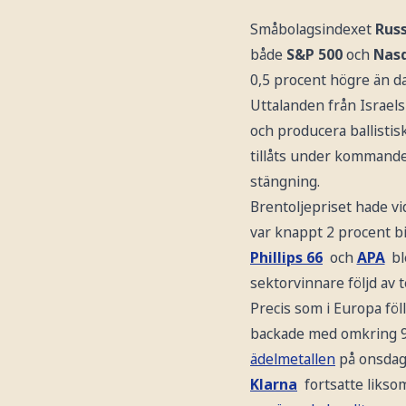
Småbolagsindexet
Russ
både
S&P 500
och
Nas
0,5 procent högre än da
Uttalanden från Israel
och producera ballisti
tillåts under kommande
stängning.
Brentoljepriset hade vid
var knappt 2 procent bil
Phillips 66
och
APA
bl
sektorvinnare följd av t
Precis som i Europa föl
backade med omkring 9 
ädelmetallen
på onsdag
Klarna
fortsatte liks