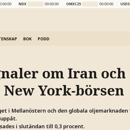
0:00:00
NDX
00:00:00
OMXC25
00:00:00
USDS
TENSKAP
BOK
PODD
gnaler om Iran och 
e New York-börsen
et i Mellanöstern och den globala oljemarknaden 
 uppåt.
des i slutändan till 0,3 procent.