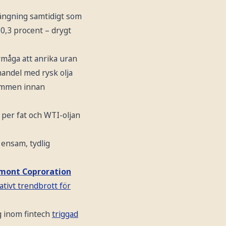
tängning samtidigt som
 0,3 procent – drygt
måga att anrika uran
handel med rysk olja
timmen innan
r per fat och WTI-oljan
 ensam, tydlig
ont Coproration
ativt trendbrott för
g inom fintech
triggad