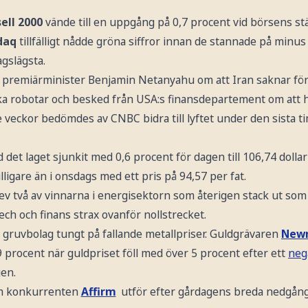
ell 2000
vände till en uppgång på 0,7 procent vid börsens s
daq
tillfälligt nådde gröna siffror innan de stannade på minus
gslägsta.
s premiärminister Benjamin Netanyahu om att Iran saknar för
ska robotar och besked från USA:s finansdepartement om att 
 veckor bedömdes av CNBC bidra till lyftet under den sista 
 det laget sjunkit med 0,6 procent för dagen till 106,74 dolla
ligare än i onsdags med ett pris på 94,57 per fat.
ev två av vinnarna i energisektorn som återigen stack ut som
ech och finans strax ovanför nollstrecket.
l gruvbolag tungt på fallande metallpriser. Guldgrävaren
Newm
procent när guldpriset föll med över 5 procent efter ett
neg
en.
om konkurrenten
Affirm
utför efter gårdagens breda nedgån