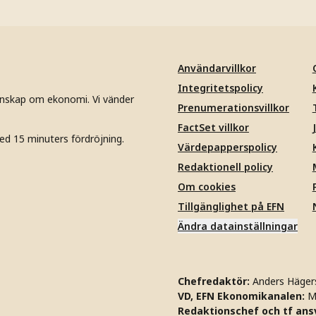
Användarvillkor
Integritetspolicy
unskap om ekonomi. Vi vänder
Prenumerationsvillkor
FactSet villkor
ed 15 minuters fördröjning.
Värdepapperspolicy
Redaktionell policy
Om cookies
Tillgänglighet på EFN
Ändra datainställningar
Chefredaktör:
Anders Häger
VD, EFN Ekonomikanalen:
M
Redaktionschef och tf ansv