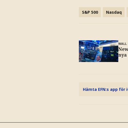
S&P 500
Nasdaq
WALL
New
nya
Hämta EFN:s app för 