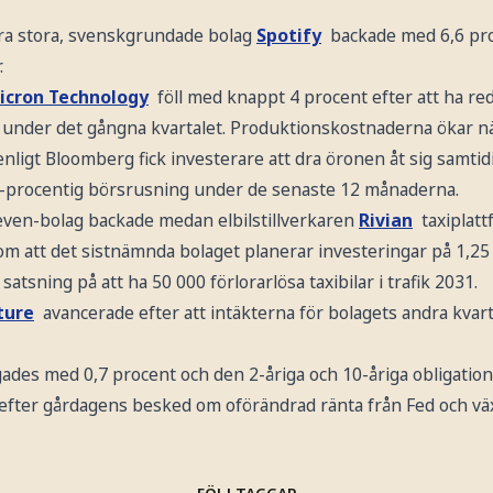
a stora, svenskgrundade bolag
Spotify
backade med 6,6 pr
.
icron Technology
föll med knappt 4 procent efter att ha re
under det gångna kvartalet. Produktionskostnaderna ökar när
enligt Bloomberg fick investerare att dra öronen åt sig samtid
0-procentig börsrusning under de senaste 12 månaderna.
even-bolag backade medan elbilstillverkaren
Rivian
taxiplat
 om att det sistnämnda bolaget planerar investeringar på 1,25 m
satsning på att ha 50 000 förlorarlösa taxibilar i trafik 2031.
ture
avancerade efter att intäkterna för bolagets andra kvart
gades med 0,7 procent och den 2-åriga och 10-åriga obligatio
efter gårdagens besked om oförändrad ränta från Fed och v