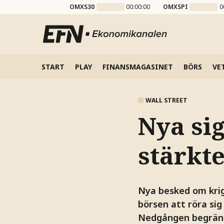
OMXS30
00:00:00
OMXSPI
0
START
PLAY
FINANSMAGASINET
BÖRS
VE
WALL STREET
Nya si
stärkt
Nya besked om krig
börsen att röra sig
Nedgången begränsa