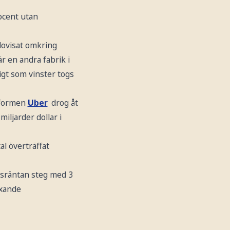
ocent utan
dovisat omkring
 en andra fabrik i
igt som vinster togs
tformen
Uber
drog åt
iljarder dollar i
al överträffat
nsräntan steg med 3
äxande