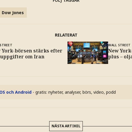
FÖLJ TAGGAR
Dow Jones
RELATERAT
 STREET
WALL STREET
 York-börsen stärks efter
New York-
 uppgifter om Iran
plus – ol
iOS och Android
- gratis: nyheter, analyser, börs, video, podd
NÄSTA ARTIKEL