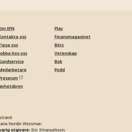
Om EFN
Play
Kontakta oss
Finansmagasinet
Tipsa oss
Börs
Jobba hos oss
Vetenskap
Kundservice
Bok
Medarbetare
Podd
Pressrum
Nyhetsbrev
strand
aria Nordin Wessman
arig utgivare:
Eric Emanuelsson