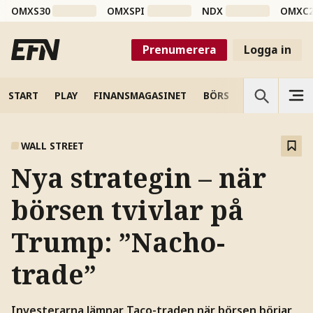
OMXS30
OMXSPI
NDX
OMXC
Prenumerera
Logga in
START
PLAY
FINANSMAGASINET
BÖRS
VETENSKAP
WALL STREET
Nya strategin – när
börsen tvivlar på
Trump: ”Nacho-
trade”
Investerarna lämnar Taco-traden när börsen börjar