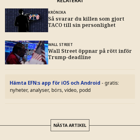
RELATERAT
KRÖNIKA
Så svarar du killen som gjort
TACO till sin personlighet
WALL STREET
Wall Street öppnar på rött inför
Trump-deadline
Hämta EFN:s app för iOS och Android
- gratis:
nyheter, analyser, börs, video, podd
NÄSTA ARTIKEL