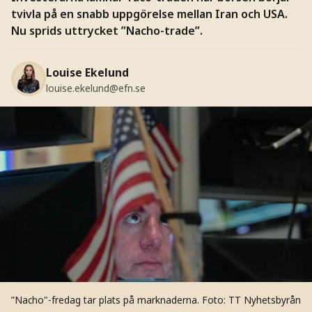
tvivla på en snabb uppgörelse mellan Iran och USA.
Nu sprids uttrycket ”Nacho-trade”.
Louise Ekelund
louise.ekelund@efn.se
”Nacho"-fredag tar plats på marknaderna.
Foto: TT Nyhetsbyrån