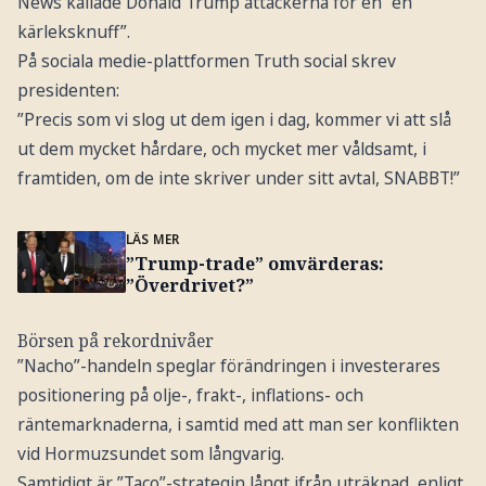
News kallade Donald Trump attackerna för en ”en
kärleksknuff”.
På sociala medie-plattformen Truth social skrev
presidenten:
”Precis som vi slog ut dem igen i dag, kommer vi att slå
ut dem mycket hårdare, och mycket mer våldsamt, i
framtiden, om de inte skriver under sitt avtal, SNABBT!”
LÄS MER
”Trump-trade” omvärderas:
”Överdrivet?”
Börsen på rekordnivåer
”Nacho”-handeln speglar förändringen i investerares
positionering på olje-, frakt-, inflations- och
räntemarknaderna, i samtid med att man ser konflikten
vid Hormuzsundet som långvarig.
Samtidigt är ”Taco”-strategin långt ifrån uträknad, enligt