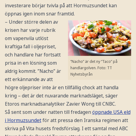
investerare börjar tvivla på att Hormuzsundet kan
öppnas igen inom snar framtid.
– Under större delen av
krisen har varje rubrik
om vapenvila utlöst
kraftiga fall i oljepriset,
och handlare har fortsatt
”Nacho” är det ny ”Taco” på
prisa in en lösning som
handlargolven.
Foto: TT
aldrig kommit. ”Nacho” är
Nyhetsbyrån
ett erkännande av att
högre oljepriser inte är en tillfällig chock att handla
kring – det är det nuvarande marknadsläget, säger
Etoros marknadsanalytiker Zavier Wong till CNBC.
Så sent som under natten till fredagen
öppnade USA eld
i Hormuzsundet
för att pressa den Iranska regimen att
skriva på Vita husets fredsförslag. I ett samtal med ABC