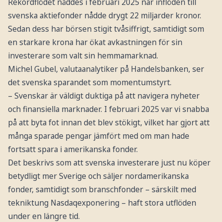
Rekordflödet nåddes i februari 2025 när inflöden till
svenska aktiefonder nådde drygt 22 miljarder kronor.
Sedan dess har börsen stigit tvåsiffrigt, samtidigt som
en starkare krona har ökat avkastningen för sin
investerare som valt sin hemmamarknad.
Michel Gubel, valutaanalytiker på Handelsbanken, ser
det svenska sparandet som momentumstyrt.
– Svenskar är väldigt duktiga på att navigera nyheter
och finansiella marknader. I februari 2025 var vi snabba
på att byta fot innan det blev stökigt, vilket har gjort att
många sparade pengar jämfört med om man hade
fortsatt spara i amerikanska fonder.
Det beskrivs som att svenska investerare just nu köper
betydligt mer Sverige och säljer nordamerikanska
fonder, samtidigt som branschfonder – särskilt med
tekniktung Nasdaqexponering – haft stora utflöden
under en längre tid.