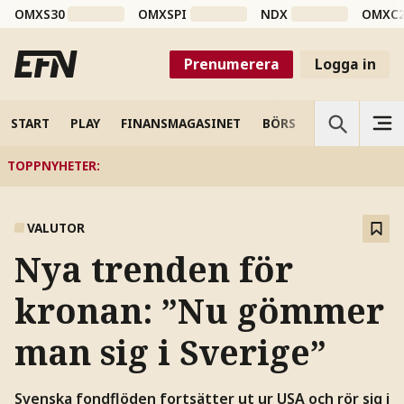
OMXS30
OMXSPI
NDX
OMXC
Prenumerera
Logga in
START
PLAY
FINANSMAGASINET
BÖRS
VETENSKAP
TOPPNYHETER
:
VALUTOR
Nya trenden för
kronan: ”Nu gömmer
man sig i Sverige”
Svenska fondflöden fortsätter ut ur USA och rör sig i