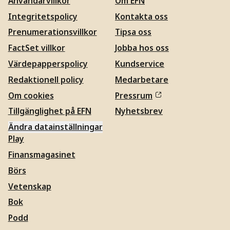
Användarvillkor
Om EFN
Integritetspolicy
Kontakta oss
Prenumerationsvillkor
Tipsa oss
FactSet villkor
Jobba hos oss
Värdepapperspolicy
Kundservice
Redaktionell policy
Medarbetare
Om cookies
Pressrum
Tillgänglighet på EFN
Nyhetsbrev
Ändra datainställningar
Play
Finansmagasinet
Börs
Vetenskap
Bok
Podd