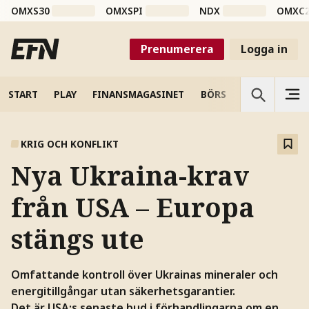
OMXS30
OMXSPI
NDX
OMXC
Prenumerera
Logga in
START
PLAY
FINANSMAGASINET
BÖRS
VETENSKAP
KRIG OCH KONFLIKT
Nya Ukraina-krav
från USA – Europa
stängs ute
Omfattande kontroll över Ukrainas mineraler och
energitillgångar utan säkerhetsgarantier.
Det är USA:s senaste bud i förhandlingarna om en