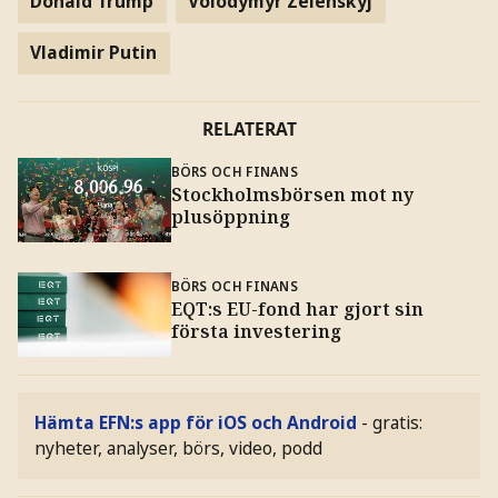
Donald Trump
Volodymyr Zelenskyj
Vladimir Putin
RELATERAT
BÖRS OCH FINANS
Stockholmsbörsen mot ny
plusöppning
BÖRS OCH FINANS
EQT:s EU-fond har gjort sin
första investering
Hämta EFN:s app för iOS och Android
- gratis:
nyheter, analyser, börs, video, podd