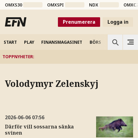
OMXS30
OMXSPI
NDX
OMXC
Prenumerera
Logga in
START
PLAY
FINANSMAGASINET
BÖRS
VETENSKAP
TOPPNYHETER
:
Volodymyr Zelenskyj
2026-06-06
07:56
Därför vill sossarna sänka
svinen