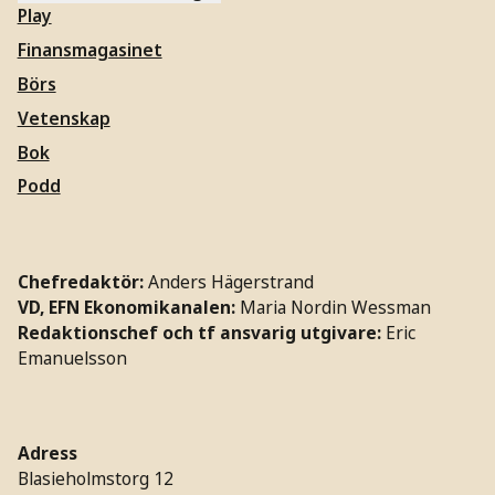
Play
Finansmagasinet
Börs
Vetenskap
Bok
Podd
Chefredaktör:
Anders Hägerstrand
VD, EFN Ekonomikanalen:
Maria Nordin Wessman
Redaktionschef och tf ansvarig utgivare:
Eric
Emanuelsson
Adress
Blasieholmstorg 12