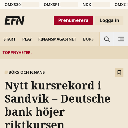
OMXS30
OMXSPI
NDX
OMXC
Prenumerera
Logga in
START
PLAY
FINANSMAGASINET
BÖRS
VETENSKAP
TOPPNYHETER
:
BÖRS OCH FINANS
Nytt kursrekord i
Sandvik – Deutsche
bank höjer
riktkursen