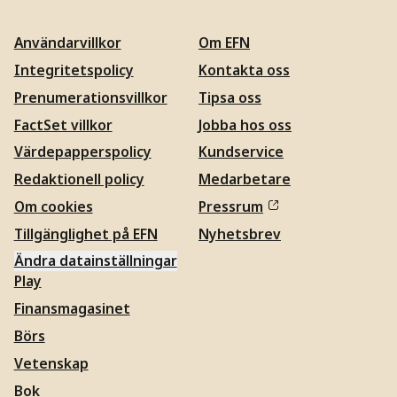
Användarvillkor
Om EFN
Integritetspolicy
Kontakta oss
Prenumerationsvillkor
Tipsa oss
FactSet villkor
Jobba hos oss
Värdepapperspolicy
Kundservice
Redaktionell policy
Medarbetare
Om cookies
Pressrum
Tillgänglighet på EFN
Nyhetsbrev
Ändra datainställningar
Play
Finansmagasinet
Börs
Vetenskap
Bok