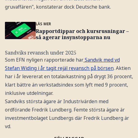
gruvaffären", konstaterar dock Deutsche bank.
LÄS MER
Rapportdippar och kursrusningar –
så agerar insynstopparna nu
Sandviks revansch under 2025
Som EFN nyligen rapporterade har
Sandvik med vd
Stefan Widing i år tagit rejäl revansch på börsen
. Aktien
har i år levererat en totalavkastning på drygt 36 procent,
klart bättre än verkstadsindex som lyft med 9 procent,
inklusive utdelningar.
Sandviks största ägare är Industrivärden med
ordförande Fredrik Lundberg. Femte största ägare är
investmentbolaget Lundbergs där Fredrik Lundberg är
vd.