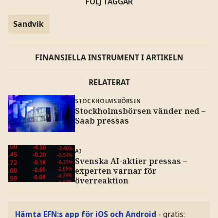
FÖLJ TAGGAR
Sandvik
FINANSIELLA INSTRUMENT I ARTIKELN
RELATERAT
STOCKHOLMSBÖRSEN
Stockholmsbörsen vänder ned –
Saab pressas
AI
Svenska AI-aktier pressas –
experten varnar för
överreaktion
Hämta EFN:s app för iOS och Android
- gratis: