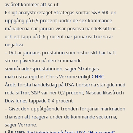
av året kommer att se ut.
Enligt analysföretaget Strategas snittar S&P 500 en
uppgång på 6,9 procent under de sex kommande
månaderna när januari visar positiva handelssiffror –
och ett tapp på 0,6 procent när januarisiffrorna är
negativa.
– Det är januaris prestation som historiskt har haft
större påverkan på den kommande
sexmånadersprestationen, säger Strategas
makrostrategichef Chris Verrone enligt
CNBC
.
Årets första handelsdag på USA-börserna stängde med
röda siffror, S&P var ner 0,2 procent, Nasdaq likaså och
Dow Jones tappade 0,4 procent.
– Givet den uppåtgående trenden förtjänar marknaden
chansen att reagera under de kommande veckorna,
säger Verrone.
LÄS MER:
Röd inledning på året i USA: ”Har svängt”