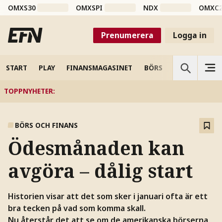
OMXS30
OMXSPI
NDX
OMXC
Prenumerera
Logga in
START
PLAY
FINANSMAGASINET
BÖRS
VETENSKAP
TOPPNYHETER
:
BÖRS OCH FINANS
Ödesmånaden kan
avgöra – dålig start
Historien visar att det som sker i januari ofta är ett
bra tecken på vad som komma skall.
Nu återstår det att se om de amerikanska börserna