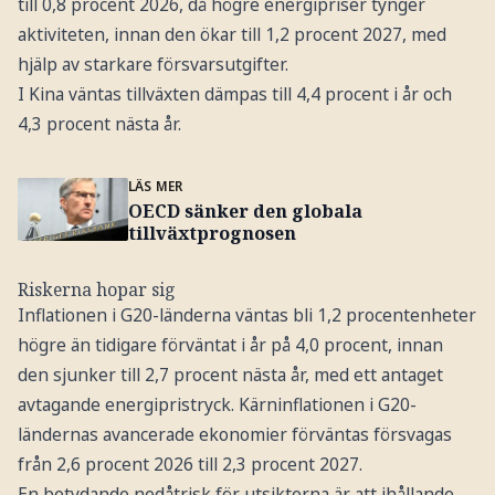
till 0,8 procent 2026, då högre energipriser tynger
aktiviteten, innan den ökar till 1,2 procent 2027, med
hjälp av starkare försvarsutgifter.
I Kina väntas tillväxten dämpas till 4,4 procent i år och
4,3 procent nästa år.
LÄS MER
OECD sänker den globala
tillväxtprognosen
Riskerna hopar sig
Inflationen i G20-länderna väntas bli 1,2 procentenheter
högre än tidigare förväntat i år på 4,0 procent, innan
den sjunker till 2,7 procent nästa år, med ett antaget
avtagande energipristryck. Kärninflationen i G20-
ländernas avancerade ekonomier förväntas försvagas
från 2,6 procent 2026 till 2,3 procent 2027.
En betydande nedåtrisk för utsikterna är att ihållande