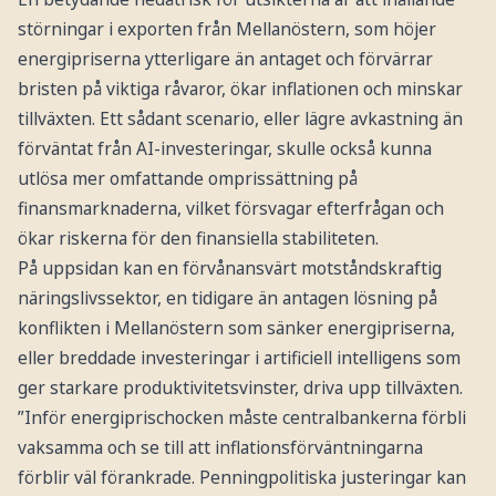
störningar i exporten från Mellanöstern, som höjer
energipriserna ytterligare än antaget och förvärrar
bristen på viktiga råvaror, ökar inflationen och minskar
tillväxten. Ett sådant scenario, eller lägre avkastning än
förväntat från AI-investeringar, skulle också kunna
utlösa mer omfattande omprissättning på
finansmarknaderna, vilket försvagar efterfrågan och
ökar riskerna för den finansiella stabiliteten.
På uppsidan kan en förvånansvärt motståndskraftig
näringslivssektor, en tidigare än antagen lösning på
konflikten i Mellanöstern som sänker energipriserna,
eller breddade investeringar i artificiell intelligens som
ger starkare produktivitetsvinster, driva upp tillväxten.
”Inför energiprischocken måste centralbankerna förbli
vaksamma och se till att inflationsförväntningarna
förblir väl förankrade. Penningpolitiska justeringar kan