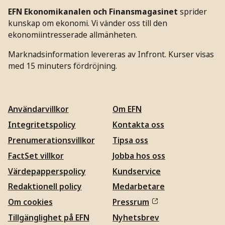
EFN Ekonomikanalen och Finansmagasinet
sprider
kunskap om ekonomi. Vi vänder oss till den
ekonomiintresserade allmänheten.
Marknadsinformation levereras av Infront. Kurser visas
med 15 minuters fördröjning.
Användarvillkor
Om EFN
Integritetspolicy
Kontakta oss
Prenumerationsvillkor
Tipsa oss
FactSet villkor
Jobba hos oss
Värdepapperspolicy
Kundservice
Redaktionell policy
Medarbetare
Om cookies
Pressrum
Tillgänglighet på EFN
Nyhetsbrev