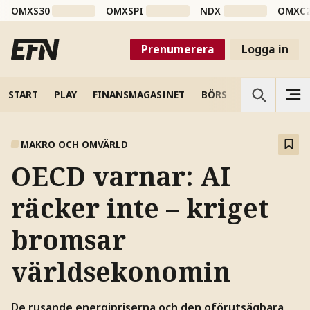
OMXS30
OMXSPI
NDX
OMXC
Prenumerera
Logga in
START
PLAY
FINANSMAGASINET
BÖRS
VETENSKAP
MAKRO OCH OMVÄRLD
OECD varnar: AI
räcker inte – kriget
bromsar
världsekonomin
De rusande energipriserna och den oförutsägbara