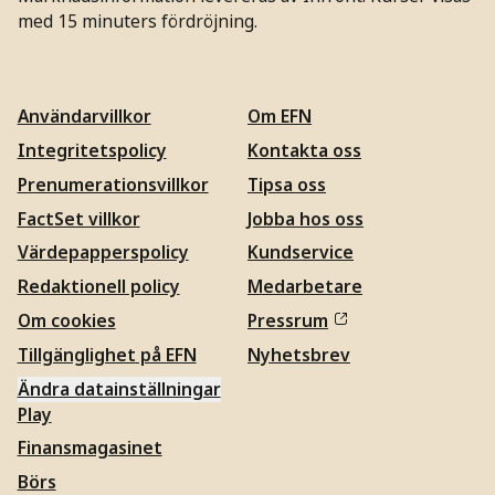
med 15 minuters fördröjning.
Användarvillkor
Om EFN
Integritetspolicy
Kontakta oss
Prenumerationsvillkor
Tipsa oss
FactSet villkor
Jobba hos oss
Värdepapperspolicy
Kundservice
Redaktionell policy
Medarbetare
Om cookies
Pressrum
Tillgänglighet på EFN
Nyhetsbrev
Ändra datainställningar
Play
Finansmagasinet
Börs