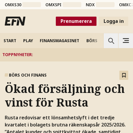
OMXS30
OMXSPI
NDX
OMXC
Prenumerera
Logga in
START
PLAY
FINANSMAGASINET
BÖRS
VETENSKAP
TOPPNYHETER
:
BÖRS OCH FINANS
Ökad försäljning och
vinst för Rusta
Rusta redovisar ett lönsamhetslyft i det tredje
kvartalet i bolagets brutna räkenskapsår 2025/2026.
”Antalet kunder och snittkvittot ökade, samtidigt