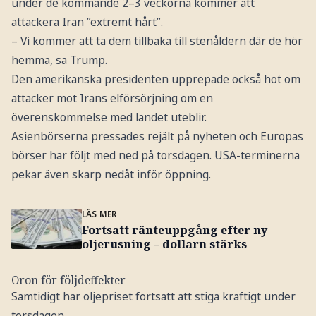
under de kommande 2–3 veckorna kommer att
attackera Iran ”extremt hårt”.
– Vi kommer att ta dem tillbaka till stenåldern där de hör
hemma, sa Trump.
Den amerikanska presidenten upprepade också hot om
attacker mot Irans elförsörjning om en
överenskommelse med landet uteblir.
Asienbörserna pressades rejält på nyheten och Europas
börser har följt med ned på torsdagen. USA-terminerna
pekar även skarp nedåt inför öppning.
LÄS MER
Fortsatt ränteuppgång efter ny
oljerusning – dollarn stärks
Oron för följdeffekter
Samtidigt har oljepriset fortsatt att stiga kraftigt under
torsdagen.