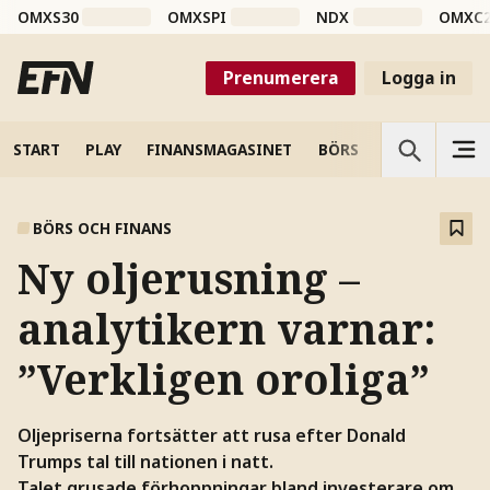
OMXS30
OMXSPI
NDX
OMXC
Prenumerera
Logga in
START
PLAY
FINANSMAGASINET
BÖRS
VETENSKAP
BÖRS OCH FINANS
Ny oljerusning –
analytikern varnar:
”Verkligen oroliga”
Oljepriserna fortsätter att rusa efter
Donald
Trumps tal till nationen i natt.
Talet grusade förhoppningar bland investerare om