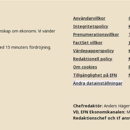
Användarvillkor
Integritetspolicy
unskap om ekonomi. Vi vänder
Prenumerationsvillkor
FactSet villkor
ed 15 minuters fördröjning.
Värdepapperspolicy
Redaktionell policy
Om cookies
Tillgänglighet på EFN
Ändra datainställningar
Chefredaktör:
Anders Häger
VD, EFN Ekonomikanalen:
M
Redaktionschef och tf ansv