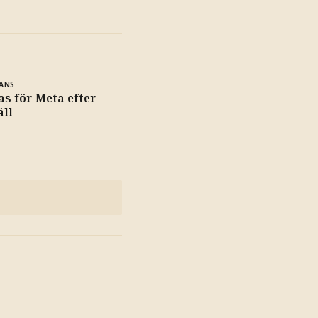
ANS
s för Meta efter
äll