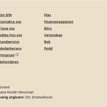
Om EFN
Play
Kontakta oss
Finansmagasinet
Tipsa oss
Börs
Jobba hos oss
Vetenskap
Kundservice
Bok
Medarbetare
Podd
Pressrum
Nyhetsbrev
strand
aria Nordin Wessman
arig utgivare:
Eric Emanuelsson