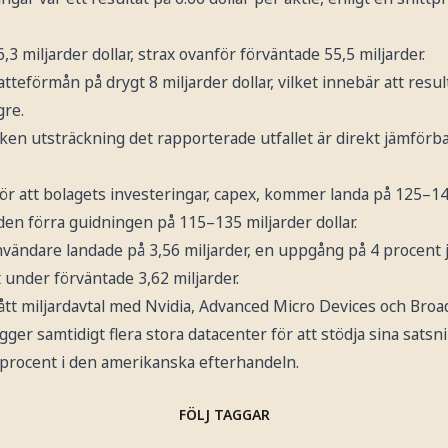
3 miljarder dollar, strax ovanför förväntade 55,5 miljarder.
atteförmån på drygt 8 miljarder dollar, vilket innebär att resu
gre.
vilken utsträckning det rapporterade utfallet är direkt jämför
ör att bolagets investeringar, capex, kommer landa på 125–145 
den förra guidningen på 115–135 miljarder dollar.
 användare landade på 3,56 miljarder, en uppgång på 4 procen
it under förväntade 3,62 miljarder.
ått miljardavtal med Nvidia, Advanced Micro Devices och Broa
ger samtidigt flera stora datacenter för att stödja sina satsni
 procent i den amerikanska efterhandeln.
FÖLJ TAGGAR