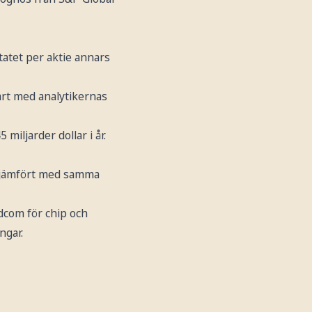
ltatet per aktie annars
bart med analytikernas
miljarder dollar i år.
t jämfört med samma
dcom för chip och
ngar.