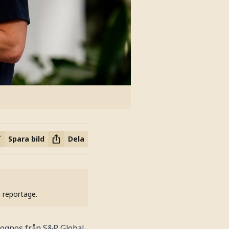
Spara bild
Dela
h reportage.
prognos från S&P Global