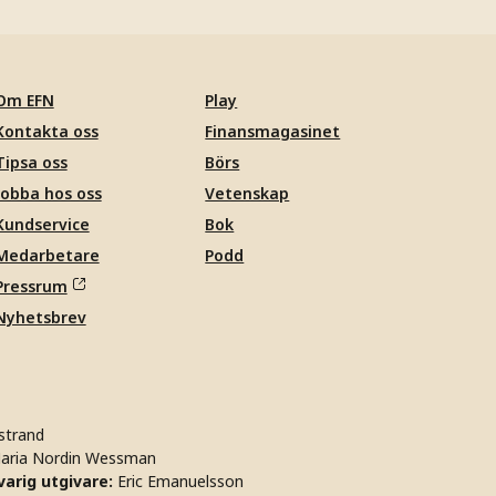
Om EFN
Play
Kontakta oss
Finansmagasinet
Tipsa oss
Börs
Jobba hos oss
Vetenskap
Kundservice
Bok
Medarbetare
Podd
Pressrum
Nyhetsbrev
strand
aria Nordin Wessman
arig utgivare:
Eric Emanuelsson