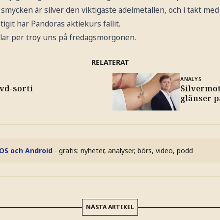
mycken är silver den viktigaste ädelmetallen, och i takt med 
igit har Pandoras aktiekurs fallit.
ollar per troy uns på fredagsmorgonen.
RELATERAT
ANALYS
 vd-sorti
Silvermo
glänser p
iOS och Android
- gratis: nyheter, analyser, börs, video, podd
NÄSTA ARTIKEL