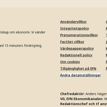
Användarvillkor
Integritetspolicy
unskap om ekonomi. Vi vänder
Prenumerationsvillkor
FactSet villkor
ed 15 minuters fördröjning.
Värdepapperspolicy
Redaktionell policy
Om cookies
Tillgänglighet på EFN
Ändra datainställningar
Chefredaktör:
Anders Häger
VD, EFN Ekonomikanalen:
M
Redaktionschef och tf ansv