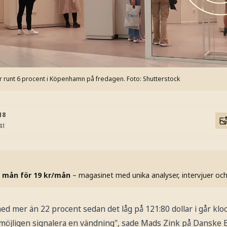
 runt 6 procent i Köpenhamn på fredagen.
Foto: Shutterstock
18
41
 mån för 19 kr/mån
– magasinet med unika analyser, intervjuer oc
 med mer än 22 procent sedan det låg på 121:80 dollar i går klo
 möjligen signalera en vändning", sade Mads Zink på Danske B