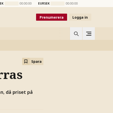
EK
00:00:00
EURSEK
00:00:00
Prenumerera
Logga in
Spara
rras
, då priset på