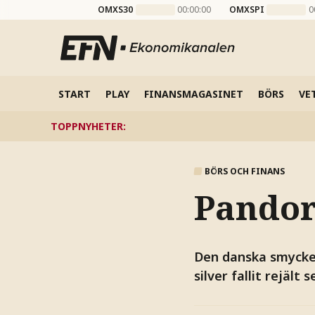
OMXS30
00:00:00
OMXSPI
0
START
PLAY
FINANSMAGASINET
BÖRS
VE
TOPPNYHETER
:
BÖRS OCH FINANS
Pandora
Den danska smyckes
silver fallit rejält