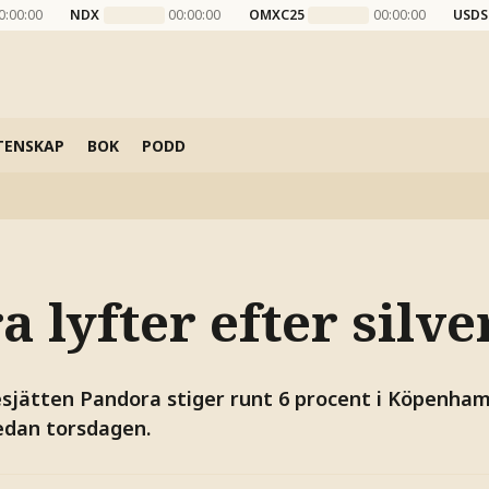
0:00:00
NDX
00:00:00
OMXC25
00:00:00
USDS
TENSKAP
BOK
PODD
 lyfter efter silve
jätten Pandora stiger runt 6 procent i Köpenhamn
 sedan torsdagen.