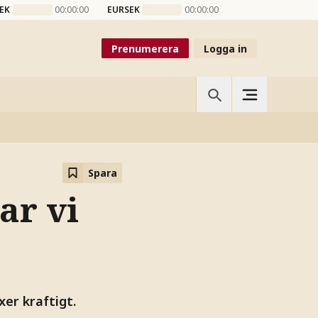
EK
00:00:00
EURSEK
00:00:00
Prenumerera
Logga in
Spara
ar vi
er kraftigt.