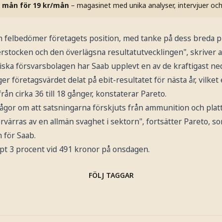
 mån för 19 kr/mån
– magasinet med unika analyser, intervjuer oc
n felbedömer företagets position, med tanke på dess breda 
erstocken och den överlägsna resultatutvecklingen", skriver 
ska försvarsbolagen har Saab upplevt en av de kraftigast nedgå
nger företagsvärdet delat på ebit-resultatet för nästa år, vilket
ån cirka 36 till 18 gånger, konstaterar Pareto.
ågor om att satsningarna förskjuts från ammunition och platt
förvärras av en allmän svaghet i sektorn", fortsätter Pareto, 
 för Saab.
t 3 procent vid 491 kronor på onsdagen.
FÖLJ TAGGAR