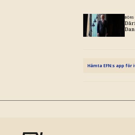
BÖRS 
Där
Dan
Hämta EFN:s app för 