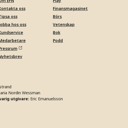
Om EFN
Play
Kontakta oss
Finansmagasinet
Tipsa oss
Börs
Jobba hos oss
Vetenskap
Kundservice
Bok
Medarbetare
Podd
Pressrum
Nyhetsbrev
strand
aria Nordin Wessman
arig utgivare:
Eric Emanuelsson