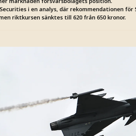
er marknaden försvarsbolagets position.
 Securities i en analys, där rekommendationen för
 men riktkursen sänktes till 620 från 650 kronor.