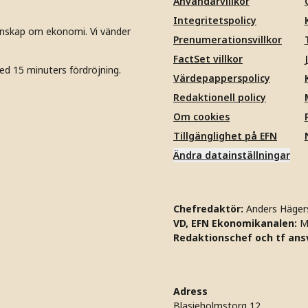
Användarvillkor
Integritetspolicy
unskap om ekonomi. Vi vänder
Prenumerationsvillkor
FactSet villkor
ed 15 minuters fördröjning.
Värdepapperspolicy
Redaktionell policy
Om cookies
Tillgänglighet på EFN
Ändra datainställningar
Chefredaktör:
Anders Häger
VD, EFN Ekonomikanalen:
M
Redaktionschef och tf ansv
Adress
Blasieholmstorg 12