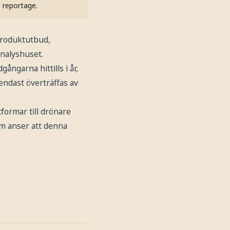
h reportage.
produktutbud,
analyshuset.
ngarna hittills i år,
 endast överträffas av
formar till drönare
som anser att denna