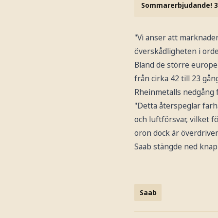
Sommarerbjudande! 3
"Vi anser att marknade
överskådligheten i ord
Bland de större europei
från cirka 42 till 23 gå
Rheinmetalls nedgång fr
"Detta återspeglar farh
och luftförsvar, vilket 
oron dock är överdriven
Saab stängde ned knapp
Saab