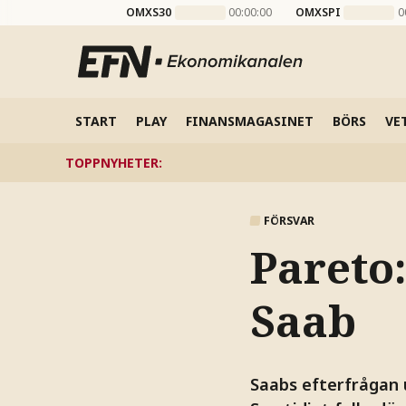
OMXS30
00:00:00
OMXSPI
0
START
PLAY
FINANSMAGASINET
BÖRS
VE
TOPPNYHETER
:
FÖRSVAR
Pareto
Saab
Saabs efterfrågan 