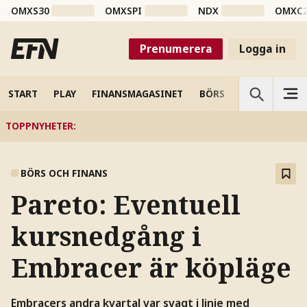
OMXS30
OMXSPI
NDX
OMXC
Prenumerera
Logga in
START
PLAY
FINANSMAGASINET
BÖRS
VETENSKAP
TOPPNYHETER
:
BÖRS OCH FINANS
Pareto: Eventuell
kursnedgång i
Embracer är köpläge
Embracers andra kvartal var svagt i linje med