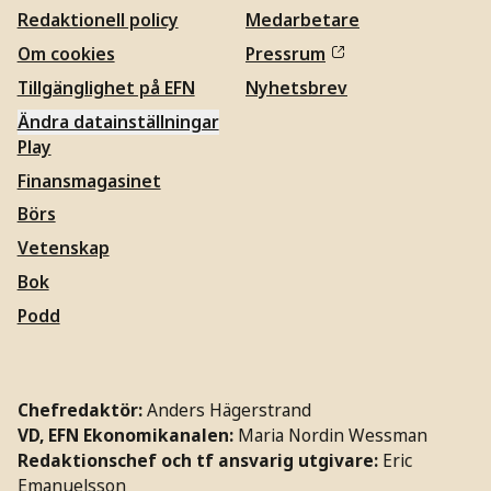
Redaktionell policy
Medarbetare
Om cookies
Pressrum
Tillgänglighet på EFN
Nyhetsbrev
Ändra datainställningar
Play
Finansmagasinet
Börs
Vetenskap
Bok
Podd
Chefredaktör:
Anders Hägerstrand
VD, EFN Ekonomikanalen:
Maria Nordin Wessman
Redaktionschef och tf ansvarig utgivare:
Eric
Emanuelsson