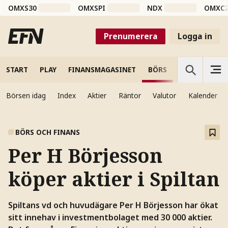
OMXS30
OMXSPI
NDX
OMXC
Prenumerera
Logga in
START
PLAY
FINANSMAGASINET
BÖRS
VETENSKAP
Börsen idag
Index
Aktier
Räntor
Valutor
Kalender
BÖRS OCH FINANS
Per H Börjesson
köper aktier i Spiltan
Spiltans vd och huvudägare Per H Börjesson har ökat
sitt innehav i investmentbolaget med 30 000 aktier.