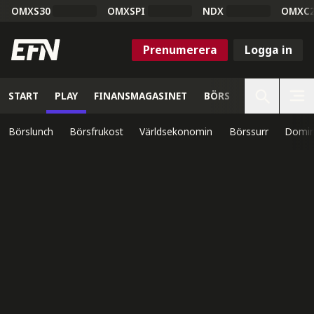
OMXS30
OMXSPI
NDX
OMXC
Prenumerera
Logga in
START
PLAY
FINANSMAGASINET
BÖRS
VETENSKAP
Börslunch
Börsfrukost
Världsekonomin
Börssurr
Domin