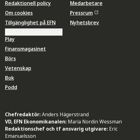
Redaktionell policy
Medarbetare
Om cookies
Pressrum
Tillgänglighet på EFN
Nyhetsbrev
Ändra datainställningar
Play
Finansmagasinet
Börs
Vetenskap
Bok
Podd
Chefredaktör:
Anders Hägerstrand
VD, EFN Ekonomikanalen:
Maria Nordin Wessman
Redaktionschef och tf ansvarig utgivare:
Eric
Emanuelsson