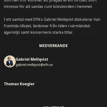
som han tror kommer att präglas av ett fortsatt stort
intresse för att samlas runt köksborden i hemmet.
I ett samtal med EFN:s Gabriel Mellqvist diskuterar han
framtida tillväxt, lärdomar från tiden i värmländsk
ägarmiljö samt koncernens starka titlar.
MEDVERKANDE
Gabriel Mellqvist
gabriel.mellqvist@efn.se
Thomas Koegler