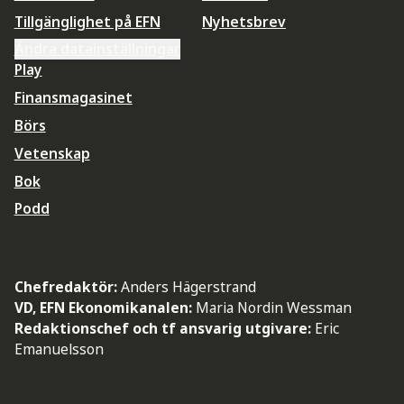
Tillgänglighet på EFN
Nyhetsbrev
Ändra datainställningar
Play
Finansmagasinet
Börs
Vetenskap
Bok
Podd
Chefredaktör:
Anders Hägerstrand
VD, EFN Ekonomikanalen:
Maria Nordin Wessman
Redaktionschef och tf ansvarig utgivare:
Eric
Emanuelsson