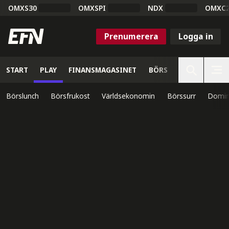
OMXS30
OMXSPI
NDX
OMXC
Prenumerera
Logga in
START
PLAY
FINANSMAGASINET
BÖRS
VETENSKAP
Börslunch
Börsfrukost
Världsekonomin
Börssurr
Domin