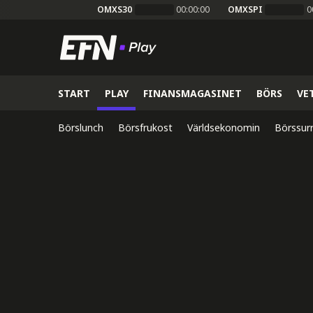
OMXS30
00:00:00
OMXSPI
0
START
PLAY
FINANSMAGASINET
BÖRS
VE
Börslunch
Börsfrukost
Världsekonomin
Börssur