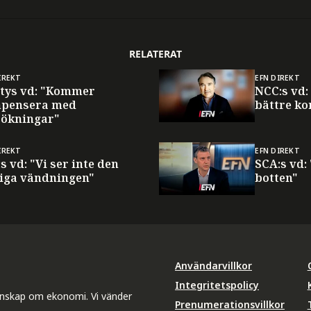
RELATERAT
IREKT
EFN DIREKT
itys vd: "Kommer
NCC:s vd:
pensera med
bättre ko
sökningar"
IREKT
EFN DIREKT
s vd: "Vi ser inte den
SCA:s vd: 
liga vändningen"
botten"
Användarvillkor
Integritetspolicy
unskap om ekonomi. Vi vänder
Prenumerationsvillkor