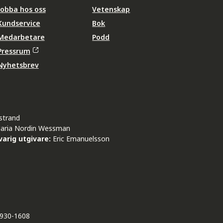
Jobba hos oss
Vetenskap
Kundservice
Bok
Medarbetare
Podd
Pressrum
Nyhetsbrev
strand
aria Nordin Wessman
arig utgivare:
Eric Emanuelsson
930-1608