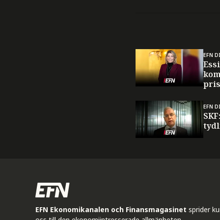
EFN D
Ess
kom
pri
EFN D
SKF:
tyd
EFN Ekonomikanalen och Finansmagasinet
sprider k
oss till den ekonomiintresserade allmänheten.