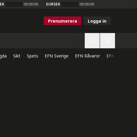
EK
00:00:00
EURSEK
00:00:00
Prenumerera
Logga in
gda
Sikt
Spets
EFN Sverige
EFN Råvaror
EFN Direkt