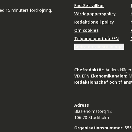
FactSet villkor
ed 15 minuters fördröjning.
Värdepapperspolicy
Redaktionell policy
Om cookies
Tillgänglighet på EFN
Ändra datainställningar
Chefredaktör:
Anders Häger
VD, EFN Ekonomikanalen:
M
Redaktionschef och tf ansv
Adress
Blasieholmstorg 12
106 70 Stockholm
Organisationsnummer:
556