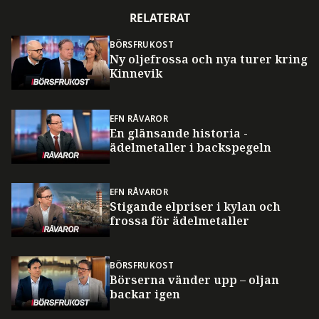
RELATERAT
BÖRSFRUKOST
Ny oljefrossa och nya turer kring
Kinnevik
EFN RÅVAROR
En glänsande historia -
ädelmetaller i backspegeln
EFN RÅVAROR
Stigande elpriser i kylan och
frossa för ädelmetaller
BÖRSFRUKOST
Börserna vänder upp – oljan
backar igen