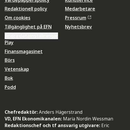
Redaktionell policy
Medarbetare
Om cookies
Pressrum
Tillgänglighet på EFN
Nyhetsbrev
Ändra datainställningar
Play
Finansmagasinet
Börs
Vetenskap
Bok
Podd
Chefredaktör:
Anders Hägerstrand
VD, EFN Ekonomikanalen:
Maria Nordin Wessman
Redaktionschef och tf ansvarig utgivare:
Eric