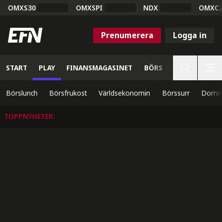
OMXS30
OMXSPI
NDX
OMXC
Prenumerera
Logga in
START
PLAY
FINANSMAGASINET
BÖRS
VETENSKAP
Börslunch
Börsfrukost
Världsekonomin
Börssurr
Domin
TOPPNYHETER
: