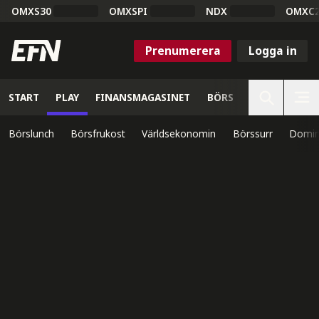
OMXS30
OMXSPI
NDX
OMXC
Prenumerera
Logga in
START
PLAY
FINANSMAGASINET
BÖRS
VETENSKAP
Börslunch
Börsfrukost
Världsekonomin
Börssurr
Domin