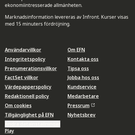
ekonomiintresserade allmänheten.
Marknadsinformation levereras av Infront. Kurser visas
med 15 minuters fördröjning.
Användarvillkor
Om EFN
Integritetspolicy
Kontakta oss
Prenumerationsvillkor
Tipsa oss
FactSet villkor
Jobba hos oss
Värdepapperspolicy
Kundservice
Redaktionell policy
Medarbetare
Om cookies
Pressrum
Tillgänglighet på EFN
Nyhetsbrev
Ändra datainställningar
Play