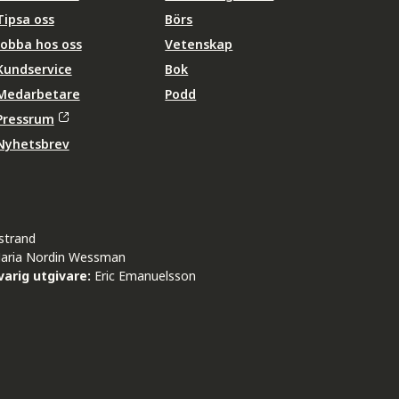
Tipsa oss
Börs
Jobba hos oss
Vetenskap
Kundservice
Bok
Medarbetare
Podd
Pressrum
Nyhetsbrev
strand
aria Nordin Wessman
arig utgivare:
Eric Emanuelsson