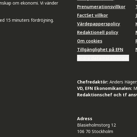
unskap om ekonomi. Vi vänder
Prenumerationsvillkor
FactSet villkor
ed 15 minuters fördröjning.
Värdepapperspolicy
Redaktionell policy
Om cookies
Tillgänglighet på EFN
Ändra datainställningar
Chefredaktör:
Anders Häger
VD, EFN Ekonomikanalen:
M
Redaktionschef och tf ansv
Adress
Blasieholmstorg 12
106 70 Stockholm