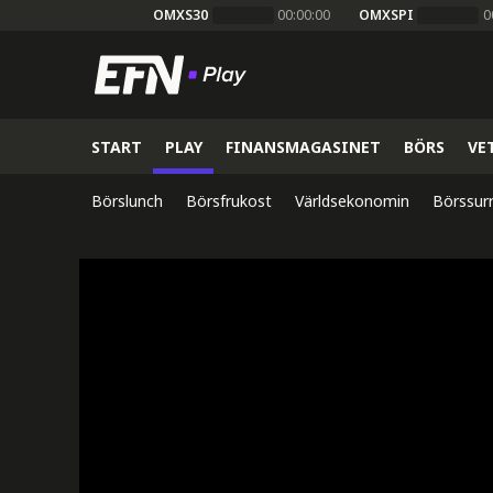
OMXS30
00:00:00
OMXSPI
0
START
PLAY
FINANSMAGASINET
BÖRS
VE
Börslunch
Börsfrukost
Världsekonomin
Börssur