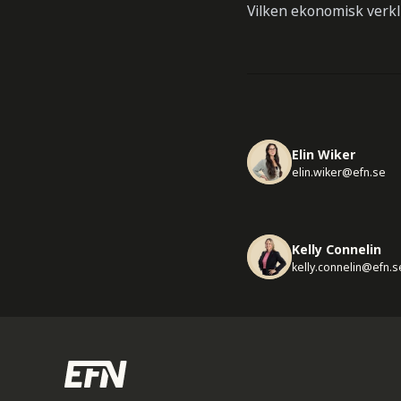
Vilken ekonomisk verkl
Elin Wiker
elin.wiker@efn.se
Kelly Connelin
kelly.connelin@efn.s