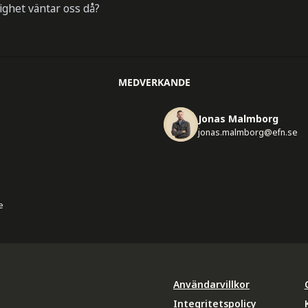
ighet väntar oss då?
MEDVERKANDE
Jonas Malmborg
jonas.malmborg@efn.se
e
Användarvillkor
Integritetspolicy