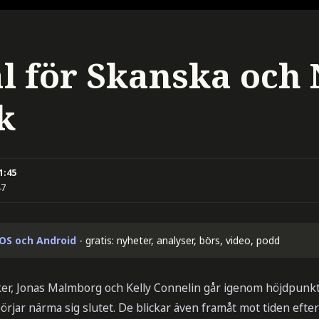
l för Skanska och
k
1:45
47
iOS och Android
- gratis: nyheter, analyser, börs, video, podd
ker, Jonas Malmborg och Kelly Connelin går igenom höjdpunk
jar närma sig slutet. De blickar även framåt mot tiden efter