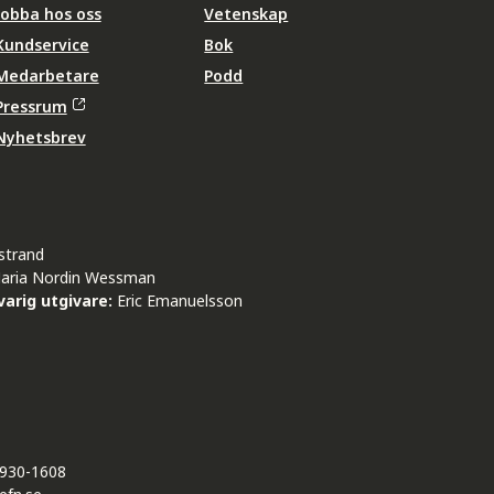
Jobba hos oss
Vetenskap
Kundservice
Bok
Medarbetare
Podd
Pressrum
Nyhetsbrev
strand
aria Nordin Wessman
arig utgivare:
Eric Emanuelsson
930-1608