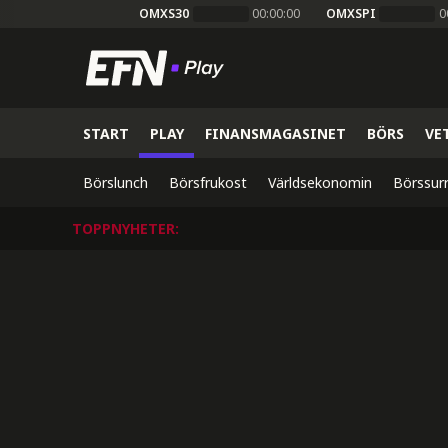
OMXS30
00:00:00
OMXSPI
0
START
PLAY
FINANSMAGASINET
BÖRS
VE
Börslunch
Börsfrukost
Världsekonomin
Börssur
TOPPNYHETER
: