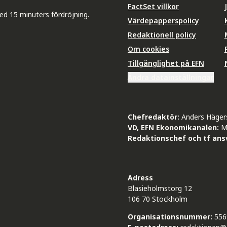
FactSet villkor
ed 15 minuters fördröjning.
Värdepapperspolicy
Redaktionell policy
Om cookies
Tillgänglighet på EFN
Ändra datainställningar
Chefredaktör:
Anders Häger
VD, EFN Ekonomikanalen:
M
Redaktionschef och tf ansv
Adress
Blasieholmstorg 12
106 70 Stockholm
Organisationsnummer:
556