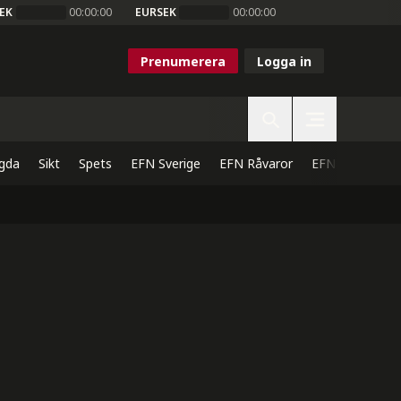
EK
00:00:00
EURSEK
00:00:00
Prenumerera
Logga in
gda
Sikt
Spets
EFN Sverige
EFN Råvaror
EFN Direkt