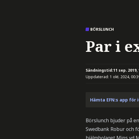
BÖRSLUNCH
Par i e
Sändningstid:
11 sep. 2019,
Uppdaterad:
1 okt. 2024, 00:3
Hämta EFN:s app för 
Börslunch bjuder på en
Swedbank Robur och fö
hjälmbolaget Mips vd M