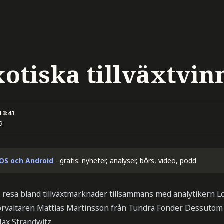
xotiska tillväxtvin
 13:41
9
iOS och Android
- gratis: nyheter, analyser, börs, video, podd
 resa bland tillväxtmarknader tillsammans med analytikern L
rvaltaren Mattias Martinsson från Tundra Fonder. Dessutom 
ax Strandwitz.