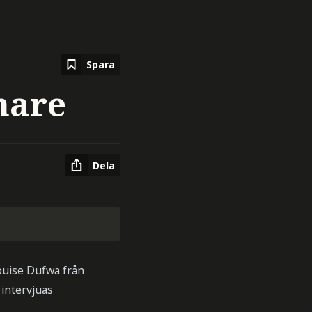
Spara
nare
Dela
ouise Dufwa från
intervjuas