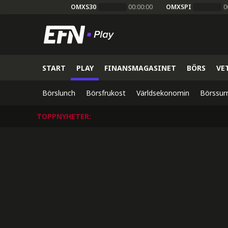
OMXS30
00:00:00
OMXSPI
0
START
PLAY
FINANSMAGASINET
BÖRS
VE
Börslunch
Börsfrukost
Världsekonomin
Börssur
TOPPNYHETER
: