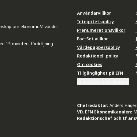
Användarvillkor
Integritetspolicy
unskap om ekonomi. Vi vänder
Prenumerationsvillkor
FactSet villkor
ed 15 minuters fördröjning.
Värdepapperspolicy
Redaktionell policy
Om cookies
Tillgänglighet på EFN
Ändra datainställningar
Chefredaktör:
Anders Häger
VD, EFN Ekonomikanalen:
M
Redaktionschef och tf ansv