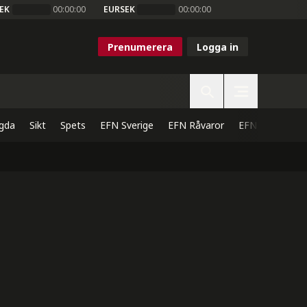
EK
00:00:00
EURSEK
00:00:00
Prenumerera
Logga in
gda
Sikt
Spets
EFN Sverige
EFN Råvaror
EFN Direkt