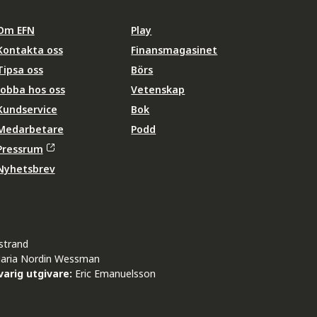
Om EFN
Play
Kontakta oss
Finansmagasinet
Tipsa oss
Börs
Jobba hos oss
Vetenskap
Kundservice
Bok
Medarbetare
Podd
Pressrum
Nyhetsbrev
strand
aria Nordin Wessman
arig utgivare:
Eric Emanuelsson