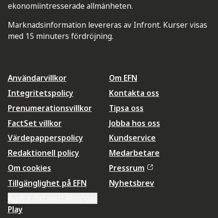
ekonomiintresserade allmänheten.
Marknadsinformation levereras av Infront. Kurser visas
med 15 minuters fördröjning.
Användarvillkor
Om EFN
Integritetspolicy
Kontakta oss
Prenumerationsvillkor
Tipsa oss
FactSet villkor
Jobba hos oss
Värdepapperspolicy
Kundservice
Redaktionell policy
Medarbetare
Om cookies
Pressrum
Tillgänglighet på EFN
Nyhetsbrev
Ändra datainställningar
Play