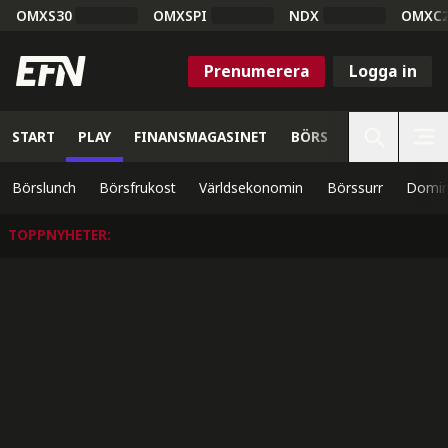
OMXS30
OMXSPI
NDX
OMXC
Prenumerera
Logga in
START
PLAY
FINANSMAGASINET
BÖRS
VETENSKAP
Börslunch
Börsfrukost
Världsekonomin
Börssurr
Domin
TOPPNYHETER
: