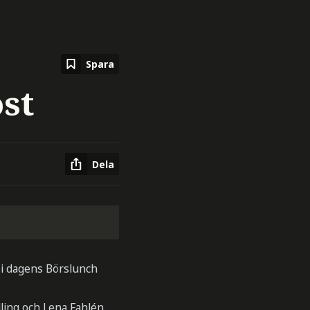
Spara
st
Dela
a i dagens Börslunch
ling och Lena Fahlén