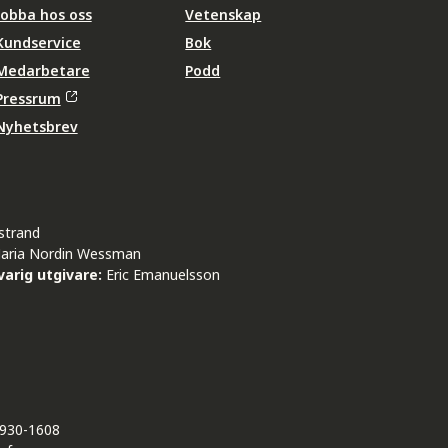
Jobba hos oss
Vetenskap
Kundservice
Bok
Medarbetare
Podd
Pressrum
Nyhetsbrev
strand
aria Nordin Wessman
arig utgivare:
Eric Emanuelsson
930-1608