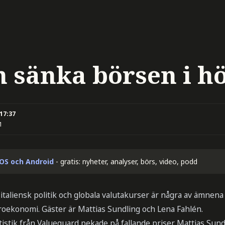
n sänka börsen i hö
 17:37
1
iOS och Android
- gratis: nyheter, analyser, börs, video, podd
italiensk politik och globala valutakurser är några av ämnen
ekonomi. Gäster är Mattias Sundling och Lena Fahlén.
stik från Valueguard pekade på fallande priser. Mattias Sund