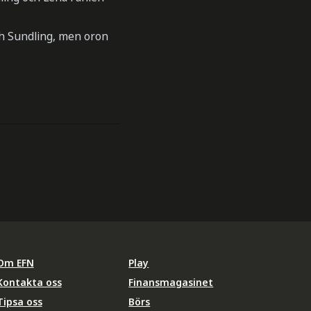
ch Sundling, men oron
Om EFN
Play
Kontakta oss
Finansmagasinet
Tipsa oss
Börs