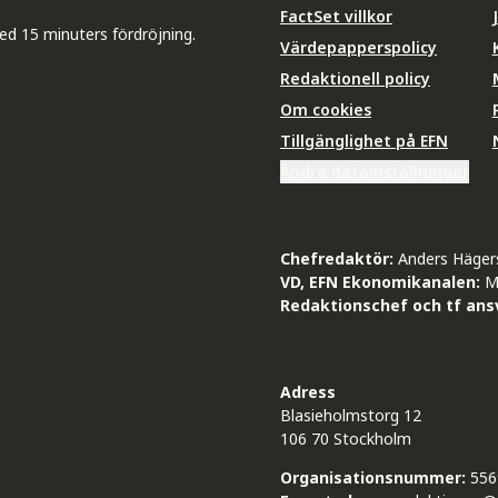
FactSet villkor
ed 15 minuters fördröjning.
Värdepapperspolicy
Redaktionell policy
Om cookies
Tillgänglighet på EFN
Ändra datainställningar
Chefredaktör:
Anders Häger
VD, EFN Ekonomikanalen:
M
Redaktionschef och tf ansv
Adress
Blasieholmstorg 12
106 70 Stockholm
Organisationsnummer:
556