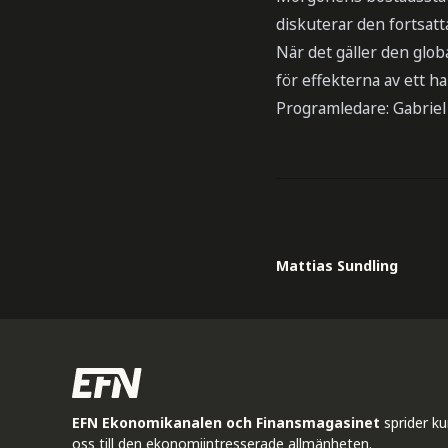
diskuterar den fortsatt
När det gäller den glo
för effekterna av ett h
Programledare: Gabriel
Mattias Sundling
EFN Ekonomikanalen och Finansmagasinet
sprider k
oss till den ekonomiintresserade allmänheten.