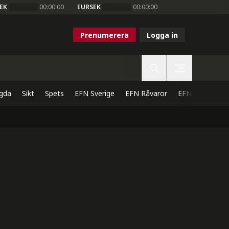
EK
00:00:00
EURSEK
00:00:00
Prenumerera
Logga in
gda
Sikt
Spets
EFN Sverige
EFN Råvaror
EFN Direkt