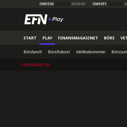
OMXS30
00:00:00
OMXSPI
0
START
PLAY
FINANSMAGASINET
BÖRS
VE
Börslunch
Börsfrukost
Världsekonomin
Börssur
TOPPNYHETER
: