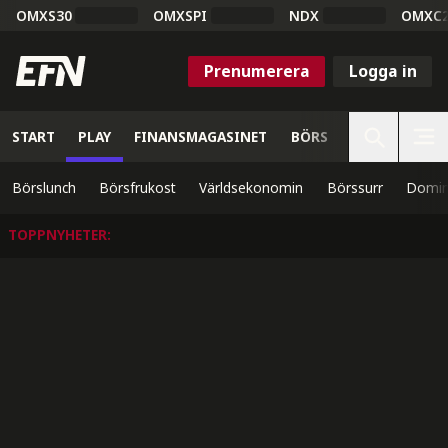
OMXS30
OMXSPI
NDX
OMXC
Prenumerera
Logga in
START
PLAY
FINANSMAGASINET
BÖRS
VETENSKAP
Börslunch
Börsfrukost
Världsekonomin
Börssurr
Domin
TOPPNYHETER
: