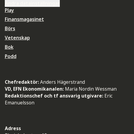
Ändra datainställningar
Play
Finansmagasinet
Börs
Vetenskap
Bok
Podd
Chefredaktör:
Anders Hägerstrand
VD, EFN Ekonomikanalen:
Maria Nordin Wessman
Redaktionschef och tf ansvarig utgivare:
Eric
Emanuelsson
Adress