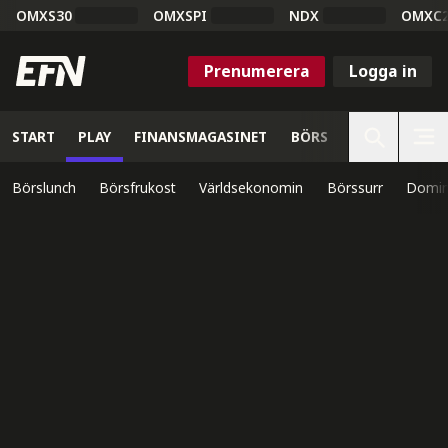
OMXS30
OMXSPI
NDX
OMXC
Prenumerera
Logga in
START
PLAY
FINANSMAGASINET
BÖRS
VETENSKAP
Börslunch
Börsfrukost
Världsekonomin
Börssurr
Domin