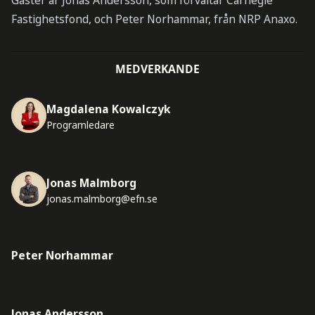
Gäster är Jonas Andersson, som förvaltar Carnegie
Fastighetsfond, och Peter Norhammar, från NRP Anaxo.
MEDVERKANDE
Magdalena Kowalczyk
Programledare
Jonas Malmborg
jonas.malmborg@efn.se
Peter Norhammar
Jonas Andersson