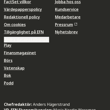
FactSet villkor
Jobba hos oss
Värdepapperspolicy
Kundservice
Redaktionell policy
Medarbetare
Om cookies
Pressrum
Tillgänglighet på EFN
Nyhetsbrev
Ändra datainställningar
Play
Finansmagasinet
Börs
Vetenskap
Bok
Podd
Chefredaktör:
Anders Hägerstrand
VD, EFN Ekonomikanalen:
Maria Nordin Wessman