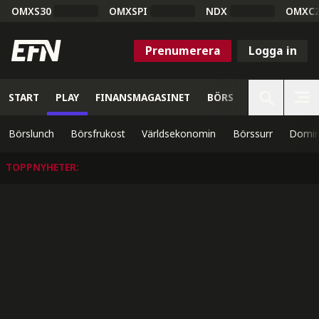
OMXS30
OMXSPI
NDX
OMXC
Prenumerera
Logga in
START
PLAY
FINANSMAGASINET
BÖRS
VETENSKAP
Börslunch
Börsfrukost
Världsekonomin
Börssurr
Domin
TOPPNYHETER
: