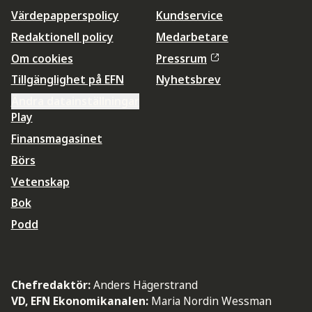
Värdepapperspolicy
Kundservice
Redaktionell policy
Medarbetare
Om cookies
Pressrum
Tillgänglighet på EFN
Nyhetsbrev
Ändra datainställningar
Play
Finansmagasinet
Börs
Vetenskap
Bok
Podd
Chefredaktör:
Anders Hägerstrand
VD, EFN Ekonomikanalen:
Maria Nordin Wessman