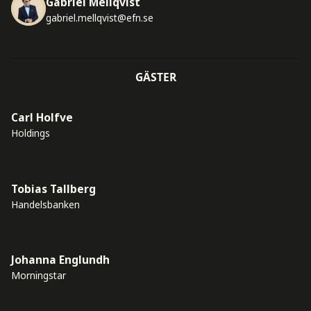
Gabriel Mellqvist
gabriel.mellqvist@efn.se
GÄSTER
Carl Holfve
Holdings
Tobias Tallberg
Handelsbanken
Johanna Englundh
Morningstar