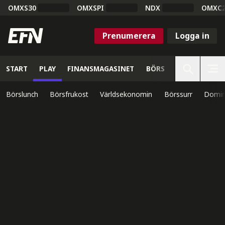
OMXS30
OMXSPI
NDX
OMXC
Prenumerera
Logga in
START
PLAY
FINANSMAGASINET
BÖRS
VETENSKAP
Börslunch
Börsfrukost
Världsekonomin
Börssurr
Domin