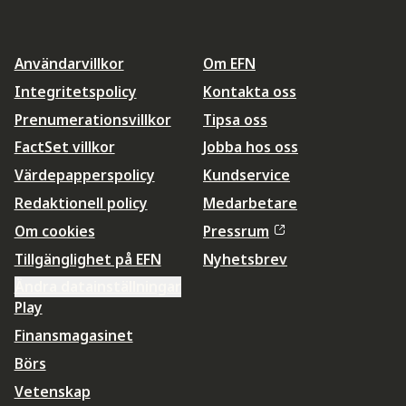
Användarvillkor
Om EFN
Integritetspolicy
Kontakta oss
Prenumerationsvillkor
Tipsa oss
FactSet villkor
Jobba hos oss
Värdepapperspolicy
Kundservice
Redaktionell policy
Medarbetare
Om cookies
Pressrum
Tillgänglighet på EFN
Nyhetsbrev
Ändra datainställningar
Play
Finansmagasinet
Börs
Vetenskap