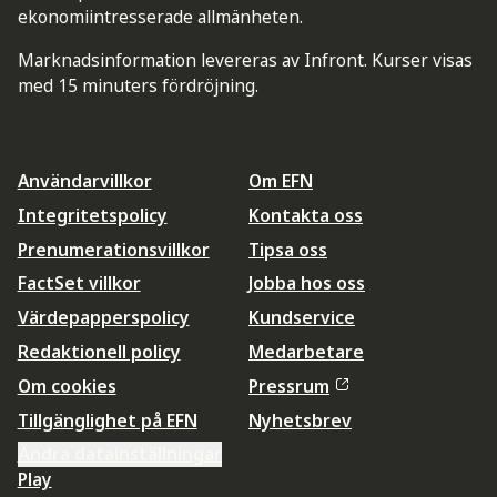
ekonomiintresserade allmänheten.
Marknadsinformation levereras av Infront. Kurser visas
med 15 minuters fördröjning.
Användarvillkor
Om EFN
Integritetspolicy
Kontakta oss
Prenumerationsvillkor
Tipsa oss
FactSet villkor
Jobba hos oss
Värdepapperspolicy
Kundservice
Redaktionell policy
Medarbetare
Om cookies
Pressrum
Tillgänglighet på EFN
Nyhetsbrev
Ändra datainställningar
Play