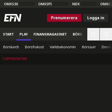
OMXS30
OMXSPI
NDX
OMXC
Prenumerera
Logga in
START
PLAY
FINANSMAGASINET
BÖRS
VETENSKAP
Börslunch
Börsfrukost
Världsekonomin
Börssurr
Domin
TOPPNYHETER
: