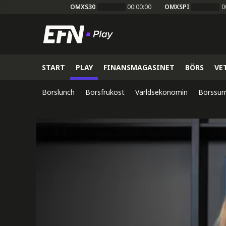
OMXS30
00:00:00
OMXSPI
0
START
PLAY
FINANSMAGASINET
BÖRS
VE
Börslunch
Börsfrukost
Världsekonomin
Börssur