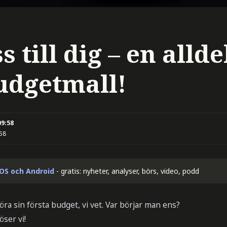
s till dig – en allde
udgetmall!
09:58
:58
iOS och Android
- gratis: nyheter, analyser, börs, video, podd
öra sin första budget, vi vet. Var börjar man ens?
öser vi!