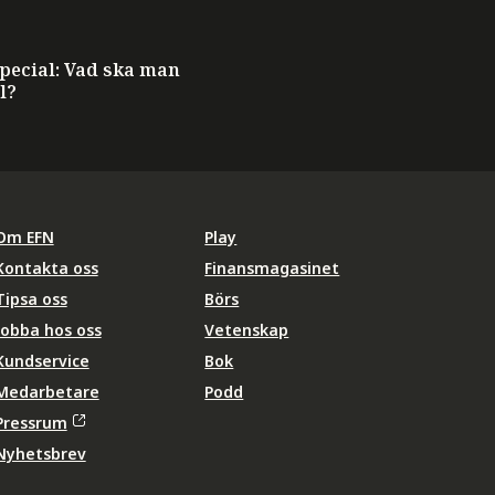
ecial: Vad ska man
l?
Om EFN
Play
Kontakta oss
Finansmagasinet
Tipsa oss
Börs
Jobba hos oss
Vetenskap
Kundservice
Bok
Medarbetare
Podd
Pressrum
Nyhetsbrev