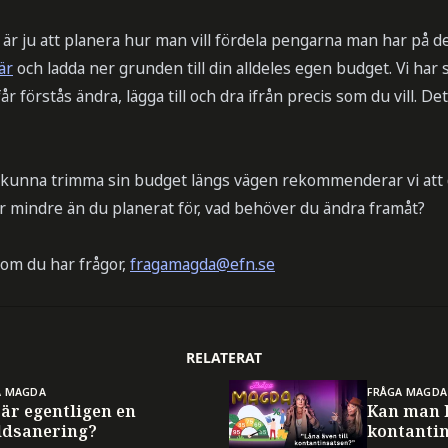
r ju att planera hur man vill fördela pengarna man har på 
är
och ladda ner grunden till din alldeles egen budget. Vi har s
 förstås ändra, lägga till och dra ifrån precis som du vill. Det
ch kunna trimma sin budget längs vägen rekommenderar vi att du 
er mindre än du planerat för, vad behöver du ändra framåt?
g om du har frågor,
fragamagda@efn.se
RELATERAT
A MAGDA
FRÅGA MAGDA
är egentligen en
Kan man l
ldsanering?
kontanti