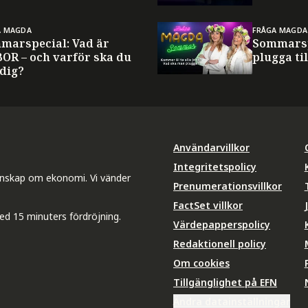
A MAGDA
FRÅGA MAGDA
marspecial: Vad är
Sommarsp
BOR – och varför ska du
plugga til
 dig?
Användarvillkor
Integritetspolicy
unskap om ekonomi. Vi vänder
Prenumerationsvillkor
FactSet villkor
ed 15 minuters fördröjning.
Värdepapperspolicy
Redaktionell policy
Om cookies
Tillgänglighet på EFN
Ändra datainställningar