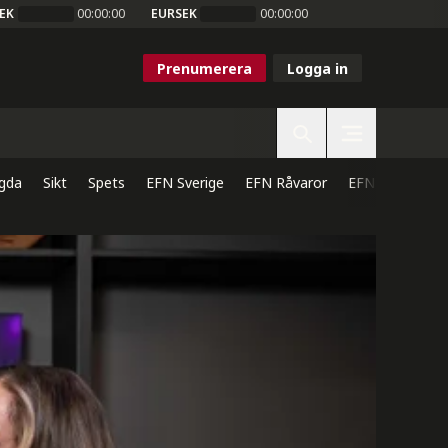
EK
00:00:00
EURSEK
00:00:00
Prenumerera
Logga in
gda
Sikt
Spets
EFN Sverige
EFN Råvaror
EFN Direkt