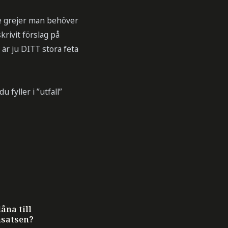
de grejer man behöver
krivit förslag på
 är ju DITT stora feta
fyller i ”utfall”
åna till
nsatsen?