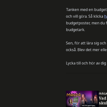
Tanken med en budget ä
och vill göra. Så klicka
h
budgetposter, men du får
budgetark.
Sen, för att lära sig o
också. Blev det mer ell
Lycka till och hör av di
FRÅG
Vad 
sku