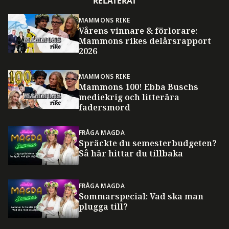
RELATERAT
MAMMONS RIKE
Vårens vinnare & förlorare:
Mammons rikes delårsrapport
2026
MAMMONS RIKE
Mammons 100! Ebba Buschs
mediekrig och litterära
fadersmord
FRÅGA MAGDA
Spräckte du semesterbudgeten?
Så här hittar du tillbaka
FRÅGA MAGDA
Sommarspecial: Vad ska man
plugga till?