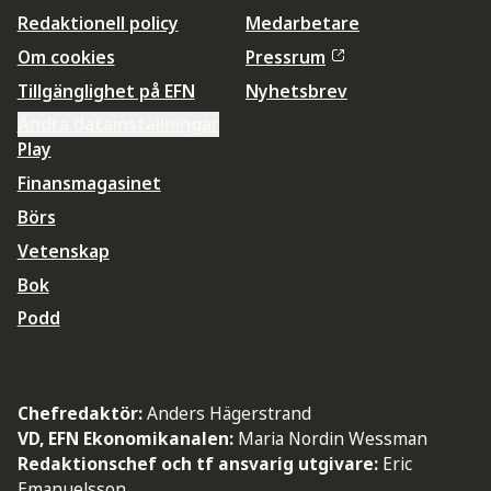
Redaktionell policy
Medarbetare
Om cookies
Pressrum
Tillgänglighet på EFN
Nyhetsbrev
Ändra datainställningar
Play
Finansmagasinet
Börs
Vetenskap
Bok
Podd
Chefredaktör:
Anders Hägerstrand
VD, EFN Ekonomikanalen:
Maria Nordin Wessman
Redaktionschef och tf ansvarig utgivare:
Eric
Emanuelsson