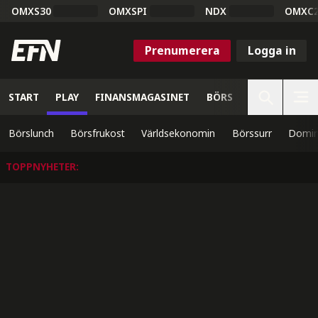
OMXS30
OMXSPI
NDX
OMXC
Prenumerera
Logga in
START
PLAY
FINANSMAGASINET
BÖRS
VETENSKAP
Börslunch
Börsfrukost
Världsekonomin
Börssurr
Domin
TOPPNYHETER
: