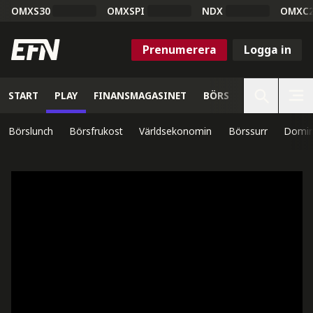
OMXS30
OMXSPI
NDX
OMXC
Prenumerera
Logga in
START
PLAY
FINANSMAGASINET
BÖRS
VETENSKAP
Börslunch
Börsfrukost
Världsekonomin
Börssurr
Domin