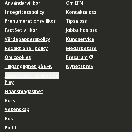
Användarvillkor
Om EFN
Integritetspolicy
Kontakta oss
Prenumerationsvillkor
Tipsa oss
FactSet villkor
Jobba hos oss
Värdepapperspolicy
Kundservice
Redaktionell policy
Medarbetare
Om cookies
Pressrum
Tillgänglighet på EFN
Nyhetsbrev
Ändra datainställningar
Play
Finansmagasinet
Börs
Vetenskap
Bok
Podd