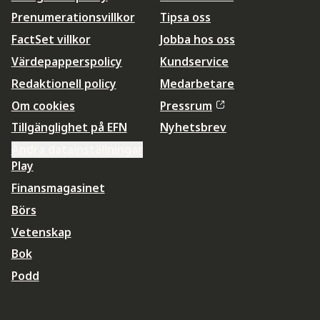
Prenumerationsvillkor
Tipsa oss
FactSet villkor
Jobba hos oss
Värdepapperspolicy
Kundservice
Redaktionell policy
Medarbetare
Om cookies
Pressrum
Tillgänglighet på EFN
Nyhetsbrev
Ändra datainställningar
Play
Finansmagasinet
Börs
Vetenskap
Bok
Podd