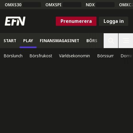
OMXS30
OMXSPI
NDX
OMXC
Prenumerera
Logga in
START
PLAY
FINANSMAGASINET
BÖRS
VETENSKAP
Börslunch
Börsfrukost
Världsekonomin
Börssurr
Domin