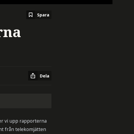
Spara
rna
Dela
jer vi upp rapporterna
mt från telekomjätten