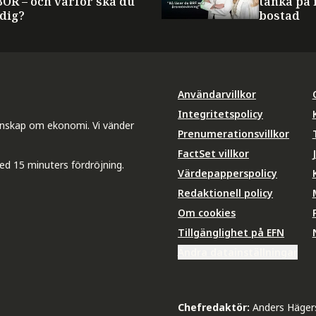
BOR – och varför ska du
tänka på 
 dig?
bostad
Användarvillkor
Integritetspolicy
unskap om ekonomi. Vi vänder
Prenumerationsvillkor
FactSet villkor
ed 15 minuters fördröjning.
Värdepapperspolicy
Redaktionell policy
Om cookies
Tillgänglighet på EFN
Ändra datainställningar
Chefredaktör:
Anders Häger