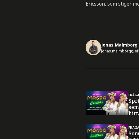
Ericsson, som stiger m
Jonas Malmborg
jonas.malmborg@ef
FRÅG
Spr
sem
hitt
FRÅG
Som