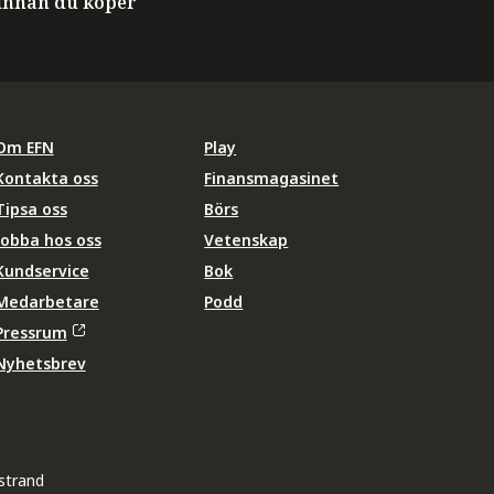
innan du köper
Om EFN
Play
Kontakta oss
Finansmagasinet
Tipsa oss
Börs
Jobba hos oss
Vetenskap
Kundservice
Bok
Medarbetare
Podd
Pressrum
Nyhetsbrev
strand