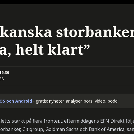
kanska storbanke
, helt klart”
 15:30
:38
iOS och Android
- gratis: nyheter, analyser, börs, video, podd
etts starkt på flera fronter. I eftermiddagens EFN Direkt föl
torbanker, Citigroup, Goldman Sachs och Bank of America, sa