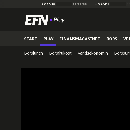
OMXS30
00:00:00
OMXSPI
0
START
PLAY
FINANSMAGASINET
BÖRS
VE
Börslunch
Börsfrukost
Världsekonomin
Börssur