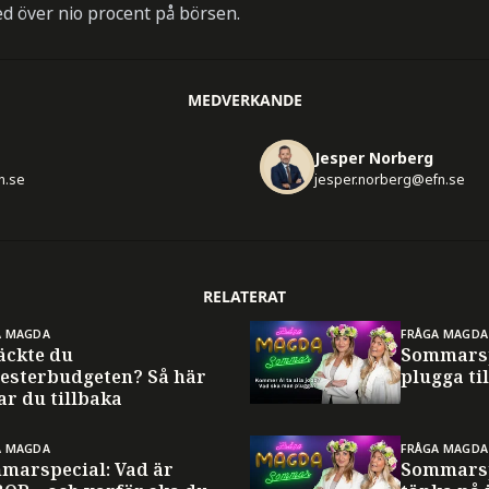
ed över nio procent på börsen.
MEDVERKANDE
Jesper Norberg
n.se
jesper.norberg@efn.se
RELATERAT
A MAGDA
FRÅGA MAGDA
äckte du
Sommarsp
esterbudgeten? Så här
plugga til
ar du tillbaka
A MAGDA
FRÅGA MAGDA
marspecial: Vad är
Sommarsp