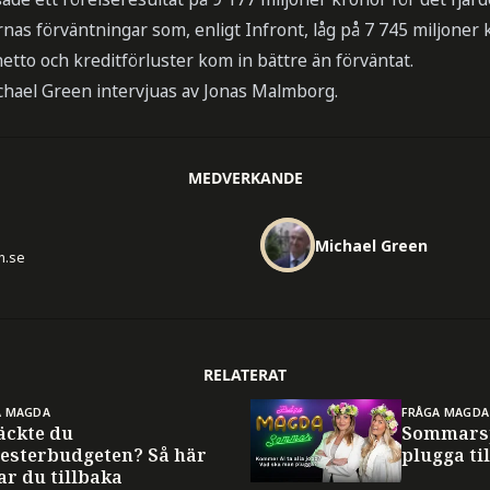
ernas förväntningar som, enligt Infront, låg på 7 745 miljoner 
etto och kreditförluster kom in bättre än förväntat.
hael Green intervjuas av Jonas Malmborg.
MEDVERKANDE
Michael Green
n.se
RELATERAT
A MAGDA
FRÅGA MAGDA
äckte du
Sommarsp
esterbudgeten? Så här
plugga til
ar du tillbaka