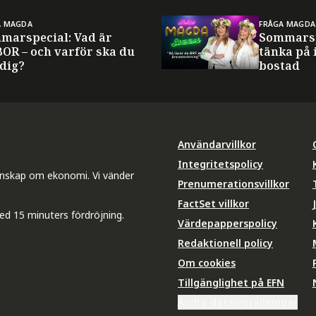
A MAGDA
FRÅGA MAGDA
marspecial: Vad är
Sommarsp
BOR – och varför ska du
tänka på 
 dig?
bostad
Användarvillkor
Integritetspolicy
unskap om ekonomi. Vi vänder
Prenumerationsvillkor
FactSet villkor
ed 15 minuters fördröjning.
Värdepapperspolicy
Redaktionell policy
Om cookies
Tillgänglighet på EFN
Ändra datainställningar