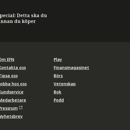
ecial: Detta ska du
innan du köper
Om EFN
Play
Kontakta oss
Finansmagasinet
Tipsa oss
Börs
Jobba hos oss
Vetenskap
Kundservice
Bok
Medarbetare
Podd
Pressrum
Nyhetsbrev