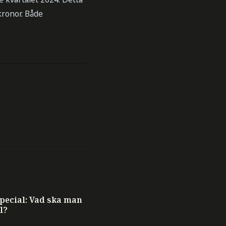
kronor. Både
ecial: Vad ska man
l?