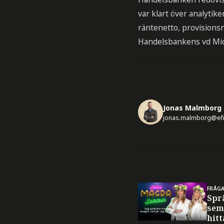
var klart över analytik
räntenetto, provisionsn
Handelsbankens vd Mic
Jonas Malmborg
jonas.malmborg@ef
FRÅG
Spr
sem
hitt