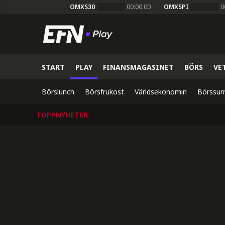
OMXS30
00:00:00
OMXSPI
0
START
PLAY
FINANSMAGASINET
BÖRS
VE
Börslunch
Börsfrukost
Världsekonomin
Börssur
TOPPNYHETER
: