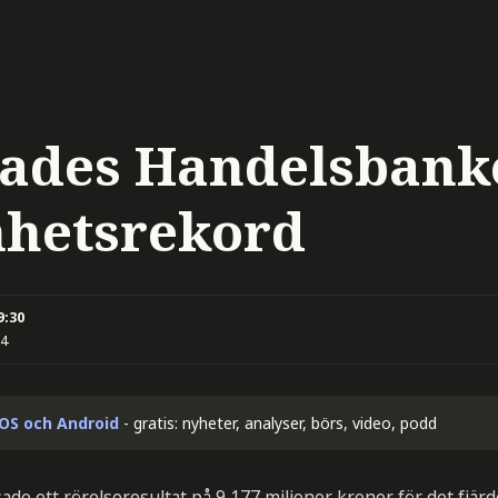
kades Handelsbank
hetsrekord
9:30
14
iOS och Android
- gratis: nyheter, analyser, börs, video, podd
e ett rörelseresultat på 9 177 miljoner kronor för det fjärd