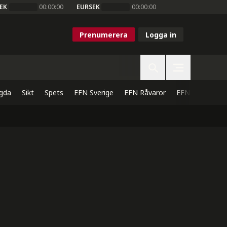
EK
00:00:00
EURSEK
00:00:00
Prenumerera
Logga in
gda
Sikt
Spets
EFN Sverige
EFN Råvaror
EFN Direkt