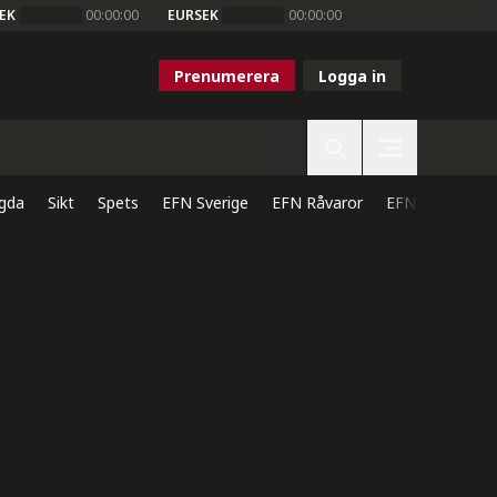
EK
00:00:00
EURSEK
00:00:00
Prenumerera
Logga in
gda
Sikt
Spets
EFN Sverige
EFN Råvaror
EFN Direkt