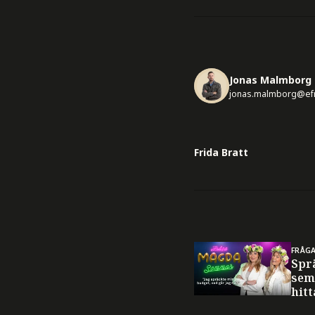
Jonas Malmborg
jonas.malmborg@ef
Frida Bratt
FRÅG
Spr
sem
hitt