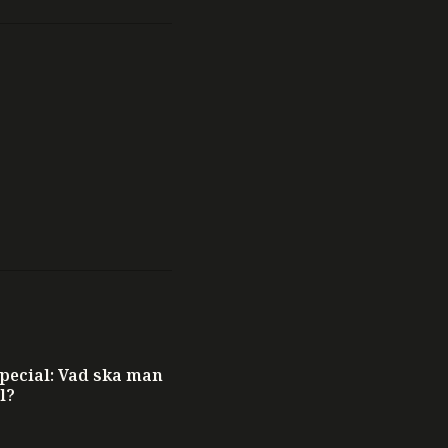
ecial: Vad ska man
l?