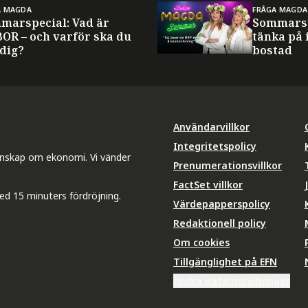
A MAGDA
FRÅGA MAGDA
marspecial: Vad är
Sommarsp
BOR – och varför ska du
tänka på 
 dig?
bostad
Användarvillkor
Integritetspolicy
unskap om ekonomi. Vi vänder
Prenumerationsvillkor
FactSet villkor
ed 15 minuters fördröjning.
Värdepapperspolicy
Redaktionell policy
Om cookies
Tillgänglighet på EFN
Ändra datainställningar