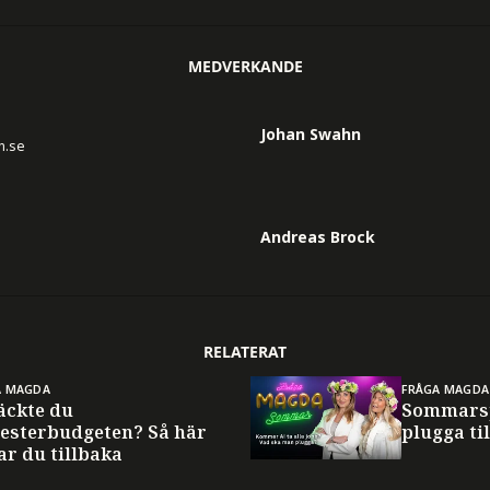
MEDVERKANDE
Johan Swahn
n.se
Andreas Brock
RELATERAT
A MAGDA
FRÅGA MAGDA
äckte du
Sommarsp
esterbudgeten? Så här
plugga til
ar du tillbaka