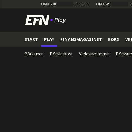
OMXS30
00:00:00
OMXSPI
0
START
PLAY
FINANSMAGASINET
BÖRS
VE
Börslunch
Börsfrukost
Världsekonomin
Börssur