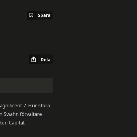
Spara
Dela
gnificent 7. Hur stora
han Swahn förvaltare
on Capital.