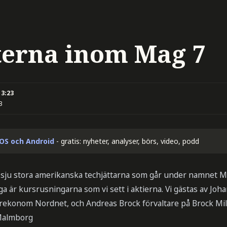
terna inom Mag 7
13:23
3
iOS och Android
- gratis: nyheter, analyser, börs, video, podd
e sju stora amerikanska techjättarna som går under namnet Ma
iga är kursrusningarna som vi sett i aktierna. Vi gästas av Jo
arekonom Nordnet, och Andreas Brock förvaltare på Brock Milt
Malmborg