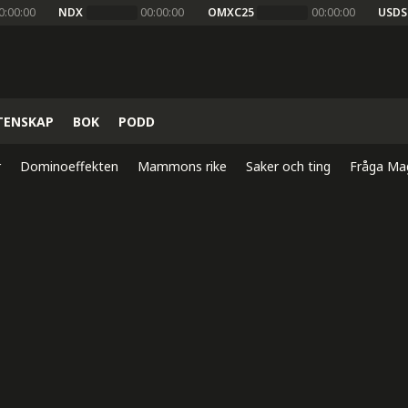
0:00:00
NDX
00:00:00
OMXC25
00:00:00
USDS
TENSKAP
BOK
PODD
r
Dominoeffekten
Mammons rike
Saker och ting
Fråga Ma