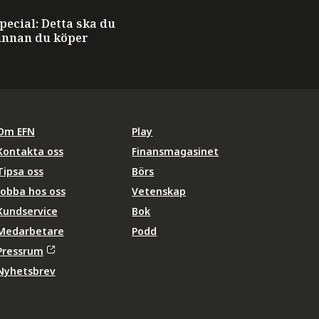
ecial: Detta ska du
innan du köper
Om EFN
Play
Kontakta oss
Finansmagasinet
Tipsa oss
Börs
Jobba hos oss
Vetenskap
Kundservice
Bok
Medarbetare
Podd
Pressrum
Nyhetsbrev